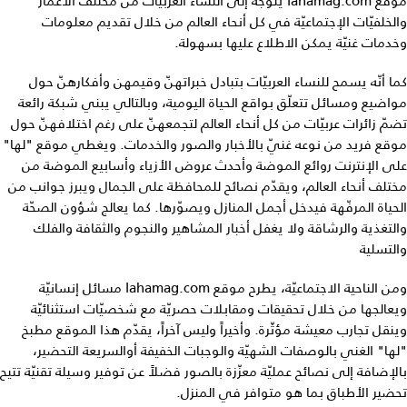
موقع lahamag.com يتوجّه إلى النساء العربيّات من مختلف الأعمار
والخلفيّات الإجتماعيّة في كل أنحاء العالم من خلال تقديم معلومات
وخدمات غنيّة يمكن الاطلاع عليها بسهولة.
كما أنّه يسمح للنساء العربيّات بتبادل خبراتهنّ وقيمهن وأفكارهنّ حول
مواضيع ومسائل تتعلّق بواقع الحياة اليومية، وبالتالي يبني شبكة رائعة
تضمّ زائرات عربيّات من كل أنحاء العالم لتجمعهنّ على رغم اختلافهنّ حول
موقع فريد من نوعه غنيّ بالأخبار والصور والخدمات. ويغطي موقع "لها"
على الإنترنت روائع الموضة وأحدث عروض الأزياء وأسابيع الموضة من
مختلف أنحاء العالم، ويقدّم نصائح للمحافظة على الجمال ويبرز جوانب من
الحياة المرفّهة فيدخل أجمل المنازل ويصوّرها. كما يعالج شؤون الصحّة
والتغذية والرشاقة ولا يغفل أخبار المشاهير والنجوم والثقافة والفلك
والتسلية
ومن الناحية الاجتماعيّة، يطرح موقع lahamag.com مسائل إنسانيّة
ويعالجها من خلال تحقيقات ومقابلات حصريّة مع شخصيّات استثنائيّة
وينقل تجارب معيشة مؤثّرة. وأخيراً وليس آخراً، يقدّم هذا الموقع مطبخ
"لها" الغني بالوصفات الشهيّة والوجبات الخفيفة أوالسريعة التحضير،
بالإضافة إلى نصائح عمليّة معزّزة بالصور فضلاً عن توفير وسيلة تقنيّة تتيح
تحضير الأطباق بما هو متوافر في المنزل.