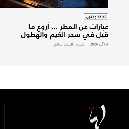
ثقافة وفنون
عبارات عن المطر ... أروع ما
قيل في سحر الغيم والهطول
04 آب 2026
|
شيرين الشيخ سالم