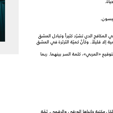
ياة.
يسون.
 المكافح الدي تشرّد كثيراً وتبادل العشق
لا قليلاً. وكأنَّ كميّة الثرثرة في العشق
 بتوقيع «العربي»، كلمة السر بينهما. ربما
ل مكتبة جانباها الورقي والرقمي. ثمّة