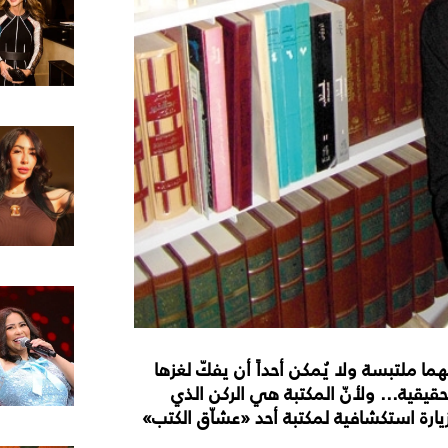
ا ملتبسة ولا يُمكن أحداً أن يفكّ لغزها
قيقية... ولأنّ المكتبة هي الركن الذي
 بزيارة استكشافية لمكتبة أحد «عشاّق الكتب»