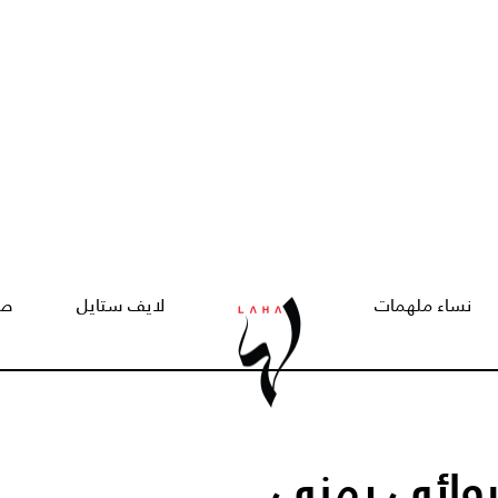
نساء ملهمات
لايف ستايل
صح
روائي يمني