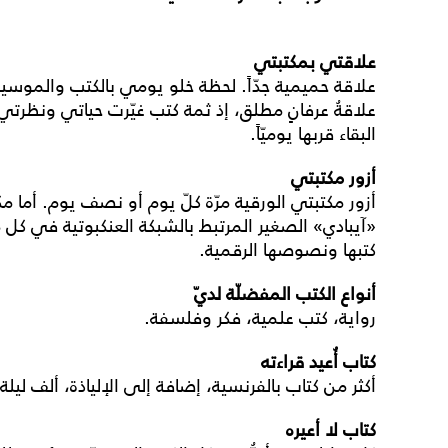
علاقتي بمكتبتي
علاقة حميمية جدّاً. لحظة خلو يومي بالكتب والموسي
علاقةُ عرفانٍ مطلق، إذ ثمة كتب غيّرت حياتي ونظرتي إل
البقاء قربها يوميّاً.
أزور مكتبتي
أزور مكتبتي الورقية مرّة كلّ يوم أو نصف يوم. أما
«آيبادي» الصغير المرتبط بالشبكة العنكبوتية في كل 
كتبها ونصوصها الرقمية.
أنواع الكتب المفضلّة لديّ
رواية، كتب علمية، فكر وفلسفة.
كتاب أُعيد قراءته
أكثر من كتاب بالفرنسية، إضافة إلى الإلياذة، ألف ليلة 
كتاب لا أعيره