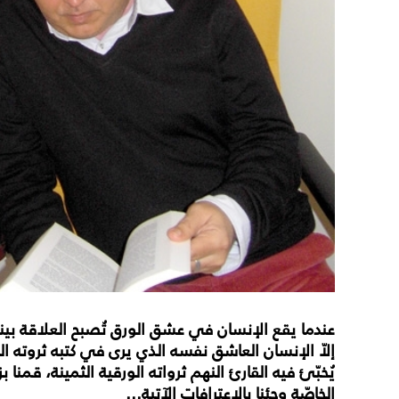
عندما يقع الإنسان في عشق الورق تُصبح العلاقة بينهم
إلاّ الإنسان العاشق نفسه الذي يرى في كتبه ثروته الح
يُخبّئ فيه القارئ النهم ثرواته الورقية الثمينة، قمنا
الخاصّة وجئنا بالاعترافات الآتية...