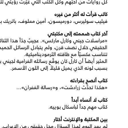
كل روايات من أحبُّهم وكل الكتب التي غيّرت رؤيتي للح
كاتب قرأت له أكثر من غيره
فيليب سوليرس، دورميسون، أمين معلوف، باتريك ب
آخر كتاب ضممته إلى مكتبتي
«مراسلات جيني وكارل ماركس». عجيبٌ جدّاً هذا الثنائي
الحقيقي خلال نصف قرن، ولم يتبادل الرسائل الحميمية إ
تتناسب عكسيّاً مع طاقته الثرموديناميكية.
المثير أيضاً أن كارل كان يوقِّع رسائله الغرامية لجيني
بسبب لونه الذي يميل قليلاً إلى اللون الأسمر.
كتاب أنصح بقراءته
«هكذا تحدَّث زرادشت»، و«رسالة الغفران»...
كتاب لا أنساه أبداً
كتاب مهم جداً لباسكال بوييه.
بين المكتبة والإنترنت أختار
لم يعد اليوم لهذا السؤال محل حقيقي من الإعراب. لك