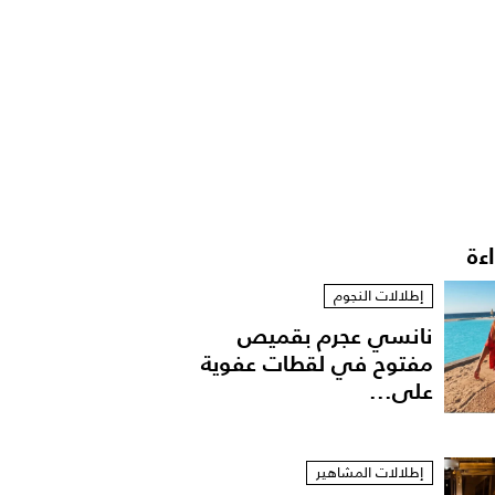
اءة
إطلالات النجوم
نانسي عجرم بقميص
مفتوح في لقطات عفوية
على...
إطلالات المشاهير