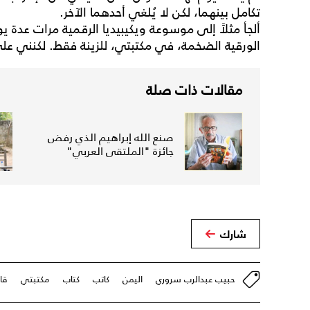
تكامل بينهما، لكن لا يُلغي أحدهما الآخر.
ألجأ مثلاً إلى موسوعة ويكيبيديا الرقمية مرات عدة 
الورقية الضخمة، في مكتبتي، للزينة فقط. لكنني على 
مقالات ذات صلة
صنع الله إبراهيم الذي رفض
جائزة "الملتقى العربي"
شارك
حبيب عبدالرب سروري
اليمن
كاتب
كتاب
مكتبتي
قا