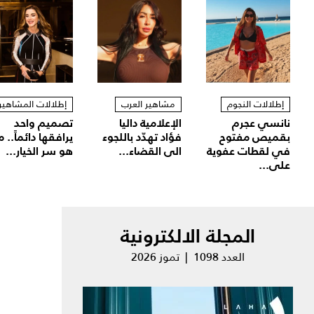
إطلالات النجوم
مشاهير العرب
إطلالات المشاهير
نانسي عجرم
الإعلامية داليا
تصميم واحد
بقميص مفتوح
فؤاد تهدّد باللجوء
يرافقها دائماً.. م
في لقطات عفوية
الى القضاء...
هو سر الخيار...
على...
المجلة الالكترونية
العدد 1098 | تموز 2026