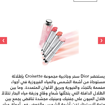
›
‹
يستحضر Dior سحر وجاذبية مجموعة Croisette بإطلالة
مستوحاة من أشعة الشمس والمياه الفيروزية في أجواء
مفعمة بالتجدّد والحيوية وبريق الألوان المتعددة. وما بين
الظلال الدافئة التي يتخلّلها شعاع وهّاج وزرقة مياه البحار تتلألأ
ظلال العيون على جفنيك وعينيك مجسّدة تناقض يجمع بين
متعة الاسترخاء تحت أشعة الشمس والغوص في أعماق مياه