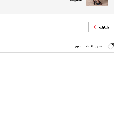
شارك
عطور للنساء
ديور