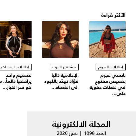
الأكثر قراءة
إطلالات النجوم
مشاهير العرب
إطلالات المشاهير
نانسي عجرم
الإعلامية داليا
تصميم واحد
بقميص مفتوح
فؤاد تهدّد باللجوء
يرافقها دائماً.. م
في لقطات عفوية
الى القضاء...
هو سر الخيار...
على...
المجلة الالكترونية
العدد 1098 | تموز 2026