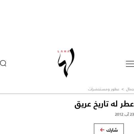
جمال
>
عطور ومستحضرات
عطر له تاريخ عريق
23 آب 2012
شارك