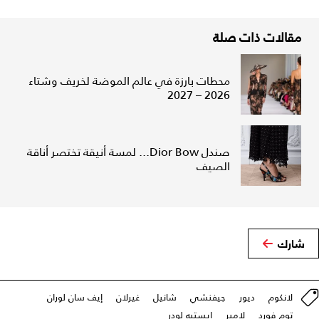
مقالات ذات صلة
محطات بارزة في عالم الموضة لخريف وشتاء
2026 – 2027
صندل Dior Bow... لمسة أنيقة تختصر أناقة
الصيف
شارك
لانكوم
ديور
جيفنشي
شانيل
غيرلان
إيف سان لوران
توم فورد
لامير
إيستيه لودر