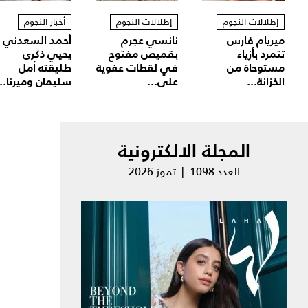
إطلالات النجوم
إطلالات النجوم
أخبار النجوم
ميريام فارس
نانسي عجرم
أحمد السعدني
تتمرد بأزياء
بقميص مفتوح
يحيي ذكرى
مستوحاة من
في لقطات عفوية
طليقته أمل
الخزانة...
على...
سليمان وميرنا...
المجلة الالكترونية
العدد 1098 | تموز 2026