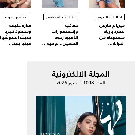
إطلالات النجوم
إطلالات المشاهير
مشاهير العرب
ميريام فارس
حقائب
سارة خليفة
تتمرد بأزياء
وإكسسوارات
ومحمود كهربا
مستوحاة من
الأميرة رجوة
حديث السوشيال
الخزانة...
الحسين.. توقيع...
ميديا بعد...
المجلة الالكترونية
العدد 1098 | تموز 2026