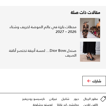
مقالات ذات صلة
محطات بارزة في عالم الموضة لخريف وشتاء
2026 – 2027
صندل Dior Bow... لمسة أنيقة تختصر أناقة
الصيف
شارك
عطور الرجال
ديور
شانيل
غيرلان
نارسيسو رودريغيز
كالفن كلاين
دولتشي اند غابانا
كوستو برشلونة