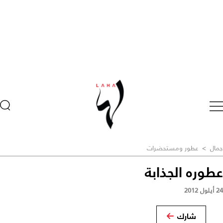
جمال
>
عطور ومستحضرات
عطوره الجذابة
24 أيلول 2012
شارك