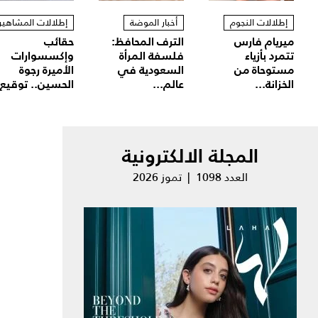
إطلالات النجوم
أخبار الموضة
إطلالات المشاهير
ميريام فارس
الترف المحافظ:
حقائب
تتمرد بأزياء
فلسفة المرأة
وإكسسوارات
مستوحاة من
السعودية في
الأميرة رجوة
الخزانة...
عالم...
الحسين.. توقيع.
المجلة الالكترونية
العدد 1098 | تموز 2026