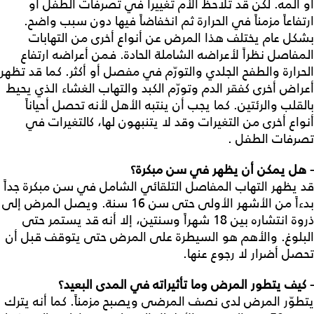
أو ألمه. لكن قد تلاحظ الأم تغييراً في تصرفات الطفل أو
ارتفاعاً مزمناً في الحرارة ثم انخفاضاً فيها دون سبب واضح.
بشكل عام يختلف هذا المرض عن أنواع أخرى من التهابات
المفاصل نظراً لأعراضه الشاملة الحادة. فمن أعراضه ارتفاع
الحرارة والطفح الجلدي والتورّم في مفصل أو أكثر. كما قد تظهر
أعراض أخرى كفقر الدم وتورّم الكبد والتهاب الغشاء الذي يحيط
بالقلب والرئتين. كما يجب أن ينتبه الأهل لأنه تحصل أحياناً
أنواع أخرى من التغيرات وقد لا يتنبهون لها، كالتغيرات في
تصرفات الطفل .
- هل يمكن أن يظهر في سن مبكرة؟
قد يظهر التهاب المفاصل التلقائي الشامل في سن مبكرة جداً
بدءاً من الأشهر الأولى حتى سن 16 سنة. ويصل المرض إلى
ذروة انتشاره بين 18 شهراً وسنتين، إلا أنه قد يستمر حتى
البلوغ. والأهم هو السيطرة على المرض حتى يتوقف قبل أن
تحصل أضرار لا رجوع عنها.
- كيف يتطور المرض وما تأثيراته في المدى البعيد؟
يتطوّر المرض لدى نصف المرضى ويصبح مزمناً. كما أنه يترك