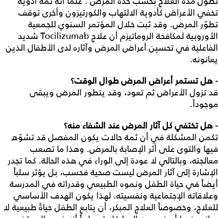
تطول مدة العلاج بحسب حدة المرض . علماً أنه ثمة أدوية
تخفي الأعراض كأدوية الالتهاب والكورتيزون وأخرى توقف
تطوّر المرض. وقد ثبت خلال المؤتمر السنوي للجمعية
الأوروبية لمكافحة الروماتيزم أن علاج Tocilizumab شديد
الفاعلية في تحسين أعراض المرض وآثاره لدى الأطفال الذين
يعانونه.
- هل تستمر أعراض المرض طوال الوقت؟
قد تزول الأعراض ثم تعود، وقد يتطور المرض ويبقى
موجوداً.
- هل تختفي كل آثار المرض عند الشفاء منه؟
تكمن المشكلة في أن ثمة حالات يكون المفصل قد تشوّه
فيها والتوى على أثر الإصابة بالمرض. وهذا ما تصعب
معالجته، وبالتالي لا عودة إلى الوراء في هذه الحالة. كما تجدر
الإشارة إلى آثار المرض ليست صحية فحسب، بل يؤثر سلباً
أيضاً في حياة الطفل ونموه الطبيعي وقدراته في المدرسة
وعلاقاته الإجتماعية ونفسيته. لهذا يكون الهدف الأساسي
للعلاج، وخصوصاً العلاج المبكر، أن يتابع الطفل حياةً طبيعية لا