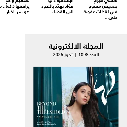
نانسي عجرم
الإعلامية داليا
تصميم واحد
بقميص مفتوح
فؤاد تهدّد باللجوء
يرافقها دائماً.. م
في لقطات عفوية
الى القضاء...
هو سر الخيار...
على...
المجلة الالكترونية
العدد 1098 | تموز 2026