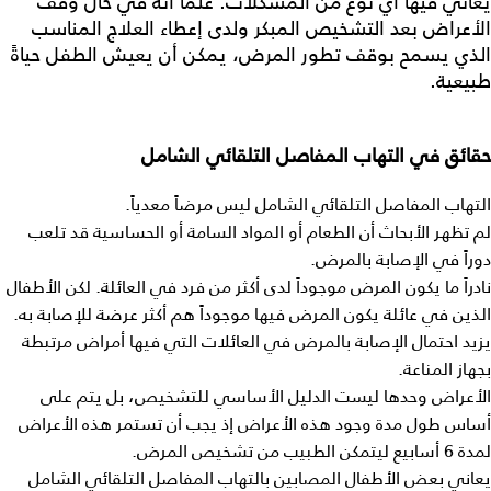
يعاني فيها أي نوع من المشكلات. علماً أنه في حال وقف
الأعراض بعد التشخيص المبكر ولدى إعطاء العلاج المناسب
الذي يسمح بوقف تطور المرض، يمكن أن يعيش الطفل حياةً
طبيعية.
حقائق
في التهاب المفاصل التلقائي الشامل
التهاب المفاصل التلقائي الشامل ليس مرضاً معدياً.
لم تظهر الأبحاث أن الطعام أو المواد السامة أو الحساسية قد تلعب
دوراً في الإصابة بالمرض.
نادراً ما يكون المرض موجوداً لدى أكثر من فرد في العائلة. لكن الأطفال
الذين في عائلة يكون المرض فيها موجوداً هم أكثر عرضة للإصابة به.
يزيد احتمال الإصابة بالمرض في العائلات التي فيها أمراض مرتبطة
بجهاز المناعة.
الأعراض وحدها ليست الدليل الأساسي للتشخيص، بل يتم على
أساس طول مدة وجود هذه الأعراض إذ يجب أن تستمر هذه الأعراض
لمدة 6 أسابيع ليتمكن الطبيب من تشخيص المرض.
يعاني بعض الأطفال المصابين بالتهاب المفاصل التلقائي الشامل