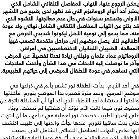
يمكن الرجوع عنها، التهاب المفاصل التلقائي الشامل الذي
يعتبر أحد أنواع الروماتيزم التي قد تظهر لدى رضيع من الأشهر
الأولى وتستمر سنوات في حال عدم معالجتها. التشوه الذي
قد ينتج عن التهاب المفاصل التلقائي الشامل نهائي ولا عودة
عنه، مما يدعو إلى توعية الأهل ليكونوا شديدي الحرص مع
أطفالهم لئلا يصل مرضهم إلى مراحل متقدمة تصعب فيها
المعالجة. الطبيبان اللبنانيان الاختصاصيين في أمراض
الروماتيزم عماد عثمان ونيللي زيادة تحدثا تفصيلاً عن المرض
وآخر ما توصلت إليه الأبحاث في هذا الشأن وأحدث العلاجات
التي تساهم في عودة الأطفال المرضى إلى حياتهم الطبيعية.
في أحد الأيام، بدأت الطفلة نور تشعر بألم في ذراعها في
موضع المرفق. وبعد فترة قصيرة بدأ الموضع يتورم، فأخذتها
والدتها لاستشارة أحد الأطباء الذي أكد لها أن المشكلة ناتجة عن
سقوط نور، فيما كانت الأم تؤكد أن طفلتها لم تسقط. وبناء
على إصرار الطبيب خضعت نور لعملية في ذراعها، ما أن انتهت
حتى بدت ساقها تتورم. عندها لجأت والدتها إلى طبيب اكتشف
أنها تعاني التهاب المفاصل التلقائي الشامل الذي يصيب
الأطفال. لكن مع الوقت، وعلى أثر خضوعها للعلاج بالكورتيزون