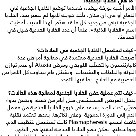
- ما هي الخلايا الجذعية؟
الأمر أشبه بورقة بيضاء، فعندما توضع الخلايا الجذعية في
الدماغ أو في أي مكان، تأخذ هويته لأنها لم تتميز بعد. الخلايا
الجذعية تبني من جديد كل ما قد هدّم. لهذا السبب أعطيت
اسم «الخلايا الذكية». علماً أن عدد الخلايا الجذعية قليل في
أجسامنا.
- كيف تستعمل الخلايا الجذعية في العلاجات؟
أصبحت الخلايا الجذعية معتمدة في معالجة أمراض عدة
كالباركنسون والتصلّب اللويحي ومرض Ataxia أو عدم توازن
الحركة والجلطات والتشنجات. وبشكل عام تتجاوب كل الأمراض
العصبية مع العلاج، بما فيها التوحد.
- كيف تتم عملية حقن الخلايا الجذعية لمعالجة هذه الحالات؟
يدخل المريض المستشفى قبل أيام من حقنه، ويحقن بدواء
معيّن تحت الجلد يساعد على خروج الخلايا الجذعية من معمل
الدم إلى الدورة الدموية وعلى تكاثرها. بعدها تعتمد تقنية
خاصة اسمها Plasmapheresis كانت تستعمل لتنظيف الدم.
وبواسطتها يمكن جمع الخلايا الجذعية لحقنها في الظهر،