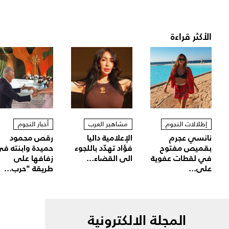
الأكثر قراءة
إطلالات النجوم
مشاهير العرب
أخبار النجوم
نانسي عجرم
الإعلامية داليا
رقص محمود
بقميص مفتوح
فؤاد تهدّد باللجوء
حميدة وابنته ف
في لقطات عفوية
الى القضاء...
زفافها على
على...
طريقة "حرب...
المجلة الالكترونية