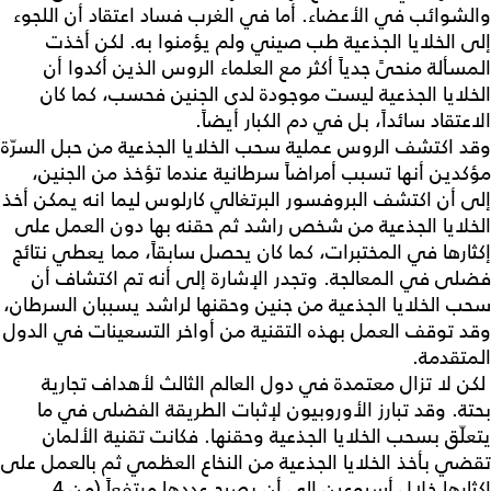
والشوائب في الأعضاء. أما في الغرب فساد اعتقاد أن اللجوء
إلى الخلايا الجذعية طب صيني ولم يؤمنوا به. لكن أخذت
المسألة منحىً جدياً أكثر مع العلماء الروس الذين أكدوا أن
الخلايا الجذعية ليست موجودة لدى الجنين فحسب، كما كان
الاعتقاد سائداً، بل في دم الكبار أيضاً.
وقد اكتشف الروس عملية سحب الخلايا الجذعية من حبل السرّة
مؤكدين أنها تسبب أمراضاً سرطانية عندما تؤخذ من الجنين،
إلى أن اكتشف البروفسور البرتغالي كارلوس ليما انه يمكن أخذ
الخلايا الجذعية من شخص راشد ثم حقنه بها دون العمل على
إكثارها في المختبرات، كما كان يحصل سابقاً، مما يعطي نتائج
فضلى في المعالجة. وتجدر الإشارة إلى أنه تم اكتشاف أن
سحب الخلايا الجذعية من جنين وحقنها لراشد يسببان السرطان،
وقد توقف العمل بهذه التقنية من أواخر التسعينات في الدول
المتقدمة.
لكن لا تزال معتمدة في دول العالم الثالث لأهداف تجارية
بحتة. وقد تبارز الأوروبيون لإثبات الطريقة الفضلى في ما
يتعلّق بسحب الخلايا الجذعية وحقنها. فكانت تقنية الألمان
تقضي بأخذ الخلايا الجذعية من النخاع العظمي ثم بالعمل على
إكثارها خلال أسبوعين إلى أن يصبح عددها مرتفعاً (من 4