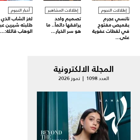
إطلالات النجوم
إطلالات المشاهير
أخبار النجوم
نانسي عجرم
تصميم واحد
لغز الشاب الذي
بقميص مفتوح
يرافقها دائماً.. ما
طلبته شيرين عب
في لقطات عفوية
هو سر الخيار...
الوهاب قائلة:...
على...
المجلة الالكترونية
العدد 1098 | تموز 2026