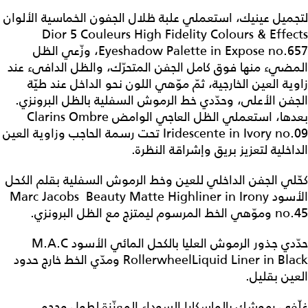
لتجميل عينيك، استعملي علبة ظلال الجفون الخماسية الألوان
Dior 5 Couleurs High Fidelity Colours & Effects
Eyeshadow Palette in Expose no.657، وزّعي الظل
المضيء منها فوق كامل الجفن المتحرّك، والظل الدافىء عند
زاوية العين الخارجية، ثمّ موّهي اللون نحو الداخل عند طيّة
الجفن الأعلى، وحدّدي خط الرموش السفلية بالظل البرونزي.
بعدها، استعملي الظل العاجي الوامض Clarins Ombre
Iridescente in Ivory no.09 تحت رسمة الحاجب وزاوية العين
الداخلية لتعزيز بريق وإشراقة النظرة.
كحّلي الجفن الداخلي للعين وخط الرموش السفلية بقلم الكحل
الأسود Marc Jacobs Beauty Matte Highliner in Irony
no.45 وموّهي الخط المرسوم ليمتزج مع الظل البرونزي.
حدّدي جذور الرموش العليا بالكحل المائي الأسود M.A.C
RollerwheelLiquid Liner in Black ومدّي الخط خارج حدود
العين بقليل.
غلّفي رموشك بالماسكارا السوداء المعزّزة لطول وحجم