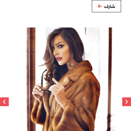
شارك
›
‹