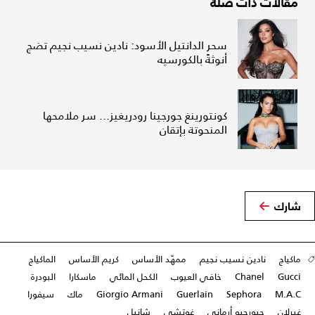
مقالات ذات صلة
سحر الدانتيل الأسود: نادين نسيب نجيم تضج
أنوثةً بالكورسيه
كونتورينغ جورجينا رودريغيز... سر ملامحها
المنحوتة بإتقان
شارك
ماكياج
نادين نسيب نجيم
ممهّد الأساس
كريم الأساس
الماكياج
Gucci
Chanel
خافي العيوب
الكحل المائي
ماسكارا
البودرة
M.A.C
Sephora
Guerlain
Giorgio Armani
ماك
سيفورا
غيرلان
جيورجيو أرماني
غوتشي
شانيل