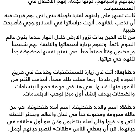
رغباتهم وأمنياتهم، كونها نجمة، إنهم الأطفال في
المستشفيات.
كانت تسهر على راحتهم لفترة طويلة حتى أتى يوم قررت فيه
أن تذهب للقائهم. أنهت دراساتها في الساتارولوجي فأصبحت
طبيبة.
من ذاك الحين بدأت تزور الارض خلال النهار عندما يكون عالم
النجوم نائماً، وتقوم بزيارة أصدقائها والالتقاء بهم شخصياً
ويمضون وقتاً ممتعاً معاً. هي تعتبر نفسها محظوظة جداً
لأنهم في حياتها.
د
.
ضايعة
:
أتت في زيارة للمستشفيات وضاعت في طريق
العودة إلى بلدها. ربما فعلت ذلك عمداً. أضاعت الكثير من
الأمور منها نفسها. هي هنا في مهمة جمع الابتسامات
والضحكات بهدف إنشاء أول مركز لوهب الابتسامات.
د
.
طقة
:
اسم والده: طقطيقة. اسم أمه: طقطوقة. هو من
عائلة معروفة ومحبوبة جداً في لبنان والعالم ويتذكر اللحظة
التي ولد فيها وكان أهله ينتظرون وكان هو أول «طقة» في
حياتهما. قرر أن يعطي الناس «طقات» لتصير حياتهم أجمل.