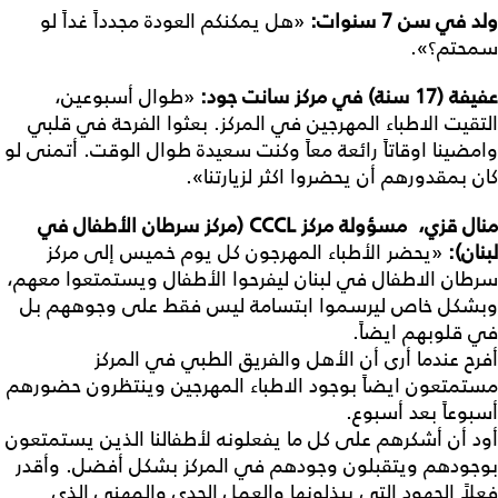
ولد
في
سن
7
سنوات
:
«هل يمكنكم العودة مجدداً غداً لو
سمحتم؟».
عفيفة
(17
سنة
)
في
مركز
سانت
جود
:
«طوال أسبوعين،
التقيت الاطباء المهرجين في المركز. بعثوا الفرحة في قلبي
وامضينا اوقاتاً رائعة معاً وكنت سعيدة طوال الوقت. أتمنى لو
كان بمقدورهم أن يحضروا اكثر لزيارتنا».
منال
قزي،
مسؤولة
مركز
CCCL (
مركز
سرطان
الأطفال
في
لبنان
):
«يحضر الأطباء المهرجون كل يوم خميس إلى مركز
سرطان الاطفال في لبنان ليفرحوا الأطفال ويستمتعوا معهم،
وبشكل خاص ليرسموا ابتسامة ليس فقط على وجوههم بل
في قلوبهم ايضاً.
أفرح عندما أرى أن الأهل والفريق الطبي في المركز
مستمتعون ايضاً بوجود الاطباء المهرجين وينتظرون حضورهم
أسبوعاً بعد أسبوع.
أود أن أشكرهم على كل ما يفعلونه لأطفالنا الذين يستمتعون
بوجودهم ويتقبلون وجودهم في المركز بشكل أفضل. وأقدر
فعلاً الجهود التي يبذلونها والعمل الجدي والمهني الذي