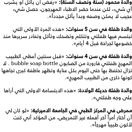
والدة
محمود
(
سنة
ونصف
السنة
):
«رفض ان يأكل او يشرب
أي شيء، لكن عندما حضر الاطباء المهرجون، حصل شيء
عجيب لا يمكن وصفه وبدأ يأكل مجدداً».
والدة
طفلة
في
سن
5
سنوات
:
«هذه المرة الأولى التي
تبتسم فيها طفلتي وتتكلم وتضحك وتأكل وتغادر سريرها منذ
خضوعها لجراحة قبل 4 أيام».
والدة
طفلة
في
سن
4
سنوات
:
«قبل سنتين أعطى الطبيب
المهرج طفلتي قارورة من الصابون bubble soap bottle . لا
تزال تحتفظ بها حتى اليوم بكل عناية وتظهر عاطفة كبرى تجاهها
كونها ذكرى من الطبيب المهرج».
والدة
طفلة
حديثة
الولادة
:
«هذه الابتسامة الاولى التي أراها
على وجه طفلتي».
ممرض
في
المركز
الطبي
في
الجامعة
الاميركية
:
«لو كان لي
أن أختار أمراً آخر أفعله غير التمريض، من المؤكد أني كنت
لأكون طبيباً مهرجاً».