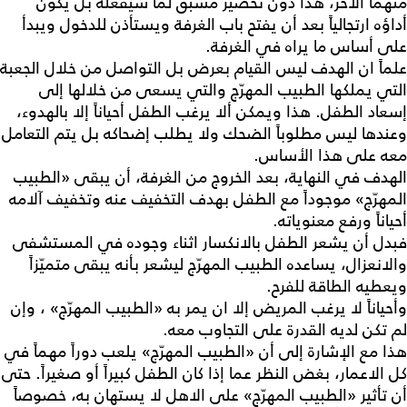
منهما الآخر، هذا دون تحضير مسبق لما سيفعله بل يكون
أداؤه ارتجالياً بعد أن يفتح باب الغرفة ويستأذن للدخول ويبدأ
على أساس ما يراه في الغرفة.
علماً ان الهدف ليس القيام بعرض بل التواصل من خلال الجعبة
التي يملكها الطبيب المهرّج والتي يسعى من خلالها إلى
إسعاد الطفل. هذا ويمكن ألا يرغب الطفل أحياناً إلا بالهدوء،
وعندها ليس مطلوباً الضحك ولا يطلب إضحاكه بل يتم التعامل
معه على هذا الأساس.
الهدف في النهاية، بعد الخروج من الغرفة، أن يبقى «الطبيب
المهرّج» موجوداً مع الطفل بهدف التخفيف عنه وتخفيف آلامه
أحياناً ورفع معنوياته.
فبدل أن يشعر الطفل بالانكسار اثناء وجوده في المستشفى
والانعزال، يساعده الطبيب المهرّج ليشعر بأنه يبقى متميّزاً
ويعطيه الطاقة للفرح.
وأحياناً لا يرغب المريض إلا ان يمر به «الطبيب المهرّج» ، وإن
لم تكن لديه القدرة على التجاوب معه.
هذا مع الإشارة إلى أن «الطبيب المهرّج» يلعب دوراً مهماً في
كل الاعمار، بغض النظر عما إذا كان الطفل كبيراً أو صغيراً. حتى
أن تأثير «الطبيب المهرّج» على الاهل لا يستهان به، خصوصاً