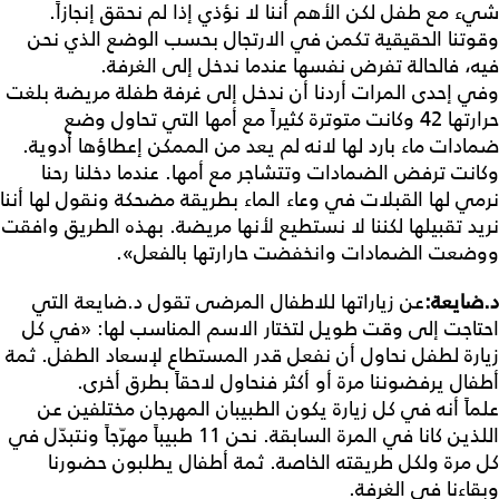
شيء مع طفل لكن الأهم أننا لا نؤذي إذا لم نحقق إنجازاً.
وقوتنا الحقيقية تكمن في الارتجال بحسب الوضع الذي نحن
فيه، فالحالة تفرض نفسها عندما ندخل إلى الغرفة.
وفي إحدى المرات أردنا أن ندخل إلى غرفة طفلة مريضة بلغت
حرارتها 42 وكانت متوترة كثيراً مع أمها التي تحاول وضع
ضمادات ماء بارد لها لانه لم يعد من الممكن إعطاؤها أدوية.
وكانت ترفض الضمادات وتتشاجر مع أمها. عندما دخلنا رحنا
نرمي لها القبلات في وعاء الماء بطريقة مضحكة ونقول لها أننا
نريد تقبيلها لكننا لا نستطيع لأنها مريضة. بهذه الطريق وافقت
ووضعت الضمادات وانخفضت حارارتها بالفعل».
د
.
ضايعة
:
عن زياراتها للاطفال المرضى تقول د.ضايعة التي
احتاجت إلى وقت طويل لتختار الاسم المناسب لها: «في كل
زيارة لطفل نحاول أن نفعل قدر المستطاع لإسعاد الطفل. ثمة
أطفال يرفضوننا مرة أو أكثر فنحاول لاحقاً بطرق أخرى.
علماً أنه في كل زيارة يكون الطبيبان المهرجان مختلفين عن
اللذين كانا في المرة السابقة. نحن 11 طبيباً مهرّجاً ونتبدّل في
كل مرة ولكل طريقته الخاصة. ثمة أطفال يطلبون حضورنا
وبقاءنا في الغرفة.