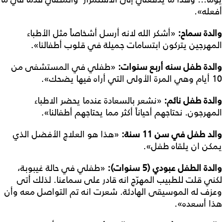
أفعله».
والدة
سماح
:
«أشكر الله لانه أرسل أشخاصاً مثل الأطباء
المهرجين يتركون ابتسامات جميلة في قلوب أطفالنا».
والدة
طفل
سنه
أربع
سنوات
:
«طفلي في المستشفى من
10 أيام وهي المرة الأولى التي أراه فيها يضحك».
والدة
طفل
نائم
:
«نشعر بالسعادة عندما يحضر الاطباء
المهرجون. نحتاجهم أحياناً أكثر مما يحتاجهم أطفالنا».
والد
طفل
في
سن
11
سنة
:
«هذا هو العلاج الأفضل الذي
يمكن ان يلقاه طفل».
والدة
الطفل
عبودي
(5
سنوات
):
«طفلي في حالة غيبوبة،
لكني قلت للطبيب المهرّج انه قادر على سماعنا. لذلك أتى
وعزف له الموسيقى الهادئة. شعرت انه تم التواصل معه وأن
هذا أسعده».