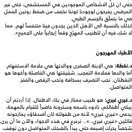
حتى ان كل الاشخاص الموجودين في المستشفى، حتى غير
المرضى يفرحون لوجودنا كوننا نخفف من ضغط روتين العمل
في ما يتعلّق بالجسم الطبي.
كذلك بالنسبة الى الأهل الذين يجدون فينا متنفساً لهم. مما
لا شك فيه أن للطبيب المهرّج وقعاً إيجابياً على الجميع».
الأطباء
المهرجون
د
.
نقطة
:
هي الإبنة الصغرى ووالدتها هي علامة الاستفهام.
أما والدها فعلامة التعجب. شقيقتها هي الفاصلة وأخوها هو
النقطتان. تحب التصرف بسخافة وتحب الرقص والقفز
المتواصل.
د
.
غيري
غيري
:
هو طبيب ممتاز في بكاء الاطفال. إذا أردتم أن
يبكي أطفالكم، نادوه باسمه وسترونه حاضراً للقيام بالمهمة.
يدعى «غيري غيري» لأنه من طفولته كان أصدقاؤه يمازحونه
قائلين «غيري غيري..».. ترعرع في هذه الاجواء والآن ما أن يرى
شخصاً يحرك إصبعه حتى يبدأ بالضحك المتواصل دون توقف.