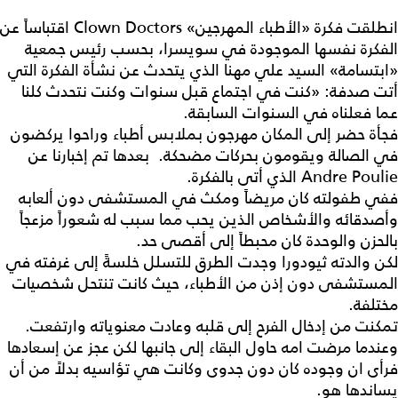
انطلقت فكرة «الأطباء المهرجين» Clown Doctors اقتباساً عن
الفكرة نفسها الموجودة في سويسرا، بحسب رئيس جمعية
«ابتسامة» السيد علي مهنا الذي يتحدث عن نشأة الفكرة التي
أتت صدفة: «كنت في اجتماع قبل سنوات وكنت نتحدث كلنا
عما فعلناه في السنوات السابقة.
فجأة حضر إلى المكان مهرجون بملابس أطباء وراحوا يركضون
في الصالة ويقومون بحركات مضحكة. بعدها تم إخبارنا عن
Andre Poulie الذي أتى بالفكرة.
ففي طفولته كان مريضاً ومكث في المستشفى دون ألعابه
وأصدقائه والأشخاص الذين يحب مما سبب له شعوراً مزعجاً
بالحزن والوحدة كان محبطاً إلى أقصى حد.
لكن والدته ثيودورا وجدت الطرق للتسلل خلسةً إلى غرفته في
المستشفى دون إذن من الأطباء، حيث كانت تنتحل شخصيات
مختلفة.
تمكنت من إدخال الفرح إلى قلبه وعادت معنوياته وارتفعت.
وعندما مرضت امه حاول البقاء إلى جانبها لكن عجز عن إسعادها
فرأى ان وجوده كان دون جدوى وكانت هي تؤاسيه بدلاً من أن
يساندها هو.