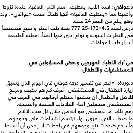
د
.
عوافي
:
اسم الأب: يعطيك. اسم الأم: العافية. عندما تزوجا
وأصبحا معاً «يعطيك العافية» أنجبا طفلاً اسمه «عوافي». ولد
وهو يبلغ من العمر 24 سنة.
درس لمدة 4،5*172-777،25 سنة طب النظر وأصبح متخصصاً
في النظرات الحنونة وانواع أخرى منها ايضاً. أعطته الطبيعة
أسرار طب العوافات.
من
آراء
الأطباء
المهرجين
وبعض
المسؤولين
في
المستشفيات
والأطفال
د
.
وردة
:
«اعجز عن تفسير درجة خوفي في اليوم الذي يسبق
زيارة الاطفال في المستشفى. أعرف كم هو مخيف ومزعج
للأهل والأطفال أن يمضوا معظم أوقاتهم في الغرف في
المستشفى متحملين أعباء العلاجات المتعبة والصعبة.
رغم ذلك، ما يدهشني هو أنه من خلال كل هذه الآلام
والصعاب التي يمرون بها، ترتسم ابتسامات على وجوههم
وأسمع ضحكات تنير وجوههم في لحظات لا يمكن أن أنساها
يوماً... وهذا ما يدفعني إلى الاستمرار والمضي قدماً في ما