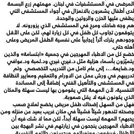
المرضى في المستشفيات في لبنان. مهمتهم زرع البسمة
لدى أطفال يشعرون بالانعزال في أجواء المستشفى التي
يطغى عليها الحزن والروتين والوحدة.
هم وجه ضاحك ومرح في المستشفى الذي يزورونه. لا
يتوقعون تجاوب كل طفل في كل زيارة لهم، لكن على الأقل
وجودهم يترك أثراً إيجابياً على نفسية الطفل المريض وعلى
أهله حتى.
خضع كل من الاطباء المهرجين في جمعية «ابتسامة» والذين
يتميّزون بأسماء هزلية مثل د.غيري غيري ود.لمبة ود.عوافي
ود.ضايعة...، إلى عام كامل من التدريب التخصصي وتم
تدريبهم في ورش عمل عن الاورام والتعقيم ومعايير النظافة
في المستشفى والتأهيل الفني، إضافةً إلى المساندة
النفسية، لأن المهمة التي يقومون بها ليست سهلة والمكان
الذي يكونون فيه لا يقل صعوبة.
فهل من السهل إضحاك طفل مريض يخضع لعلاج صعب
وصحته تتدهور شيئاً فشيئاً في مكان غريب بعيد عن منزله ومن
يحبهم؟ المهمة ليست سهلة أبداً، لكن مما لا شك فيه أن
الاطباء المهرجين ينجحون في زيارتهم في نشر البهجة بين
الأطفال فيرفعون معنوياتهم ويحسنون حالتهم النفسية