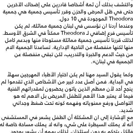
واكتشف بذلك أن ثمة أشخاصا قادرين على إضحاك الآخرين
حتى في ظل المرض والحزن وقرر تأسيس جمعية هي جمعية
Theodora الموجودة في 10 دول.
وعندما أردنا ان نؤسس في لبنان جمعية مماثلة، لم يكن
تأسيس فرع إضافي لـ Theodora ممكناً في الشرق الأوسط.
لذلك قررنا تأسيس جمعية مماثلة مستوحاة منها وبدعم كامل
منها لكنها منفصلة من الناحية الإدارية. تساعدنا الجمعية الام
من حيث الدعم والخبرة والتدريب، لكن تبقى منفصلة عن
الجمعية في لبنان».
وكما يقول السيد مهنا لم يكن اختيار الأطباء المهرجين سهلاً
في البداية. فمن أصل عدد كبير من الأشخاص الذي تقدموا لم
ينجح أحد لأن معظم الذين ياتون يحضرون لمقدراتهم الفنية
فيما لا يعتبر هذا الأهم للطفل المريض بل الاهم له هو
التواصل ورفع معنوياته وفهمه كونه تحت ضغط وجداني
شديد.
مع الإشارة إلى ان المشكلة أن الطفل يشعر في المستشفى
أنه لا يملك السيطرة على شيء وانه لا يملك مساحة خاصة له
فالكل يتحكم به دون استئذان. لذلك يهمه أن يشعر بوجود