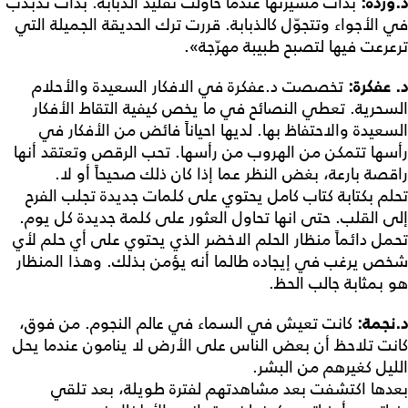
د
.
وردة
:
بدأت مسيرتها عندما حاولت تقليد الذبابة. بدأت تذبذب
في الأجواء وتتجوّل كالذبابة. قررت ترك الحديقة الجميلة التي
ترعرعت فيها لتصبح طبيبة مهرّجة».
د
.
عفكرة
:
تخصصت د.عفكرة في الافكار السعيدة والأحلام
السحرية. تعطي النصائح في ما يخص كيفية التقاط الأفكار
السعيدة والاحتفاظ بها. لديها احياناً فائض من الأفكار في
رأسها تتمكن من الهروب من رأسها. تحب الرقص وتعتقد أنها
راقصة بارعة، بغض النظر عما إذا كان ذلك صحيحاً أو لا.
تحلم بكتابة كتاب كامل يحتوي على كلمات جديدة تجلب الفرح
إلى القلب. حتى انها تحاول العثور على كلمة جديدة كل يوم.
تحمل دائماً منظار الحلم الاخضر الذي يحتوي على أي حلم لأي
شخص يرغب في إيجاده طالما أنه يؤمن بذلك. وهذا المنظار
هو بمثابة جالب الحظ.
د
.
نجمة
:
كانت تعيش في السماء في عالم النجوم. من فوق،
كانت تلاحظ أن بعض الناس على الأرض لا ينامون عندما يحل
الليل كغيرهم من البشر.
بعدها اكتشفت بعد مشاهدتهم لفترة طويلة، بعد تلقي