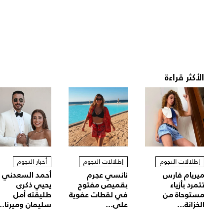
الأكثر قراءة
إطلالات النجوم
إطلالات النجوم
أخبار النجوم
ميريام فارس
نانسي عجرم
أحمد السعدني
تتمرد بأزياء
بقميص مفتوح
يحيي ذكرى
مستوحاة من
في لقطات عفوية
طليقته أمل
الخزانة...
على...
سليمان وميرنا...