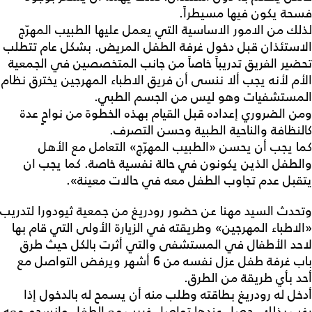
فسحة يكون فيها مسيطراً.
لذلك من الامور الاساسية التي يعمل عليها الطبيب المهرّج
الاستئذان قبل دخول غرفة الطفل المريض. بشكل عام تتطلب
تحضير الفريق تدريباً خاصاً من جانب المتخصصين في الجمعية
الأم لأنه يجب ألا ننسى أن فريق الاطباء المهرجين يخترق نظام
المستشفيات وهو ليس من الجسم الطبي.
ومن الضروري إعداده قبل القيام بهذه الخطوة من نواحٍ عدة
كالنظافة والناحية الطبية وحسن التصرف.
كما يجب أن يحسن «الطبيب المهرّج» التعامل مع الأهل
والطفل الذين يكونون في حالة نفسية خاصة. كما يجب ان
يتقبل عدم تجاوب الطفل معه في حالات معينة».
وتحدث السيد مهنا عن حضور رودريغ من جمعية ثيودورا لتدريب
«الاطباء المهرجين» وطريقته في الزيارة الأولى التي قام بها
لاحد الأطفال في المستشفى والتي أثرت بالكل حيث طرق
باب غرفة طفل عزل نفسه من 6 أشهر ويرفض التواصل مع
أحد بأي طريقة من الطرق.
أدخل له رودريغ بطاقته وطلب منه أن يسمح له بالدخول إذا
رغب بذلك. حصل عندها تواصل غريب مع الطفل وانسجم معه