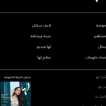
موضة
لايف ستايل
مشاهير
صحة ورشاقة
جمال
لها فيديو
نساء ملهمات
مطبخ لها
أعداد لها
تحميل المجلة الاكترونية
عن لها
إتصل بنا