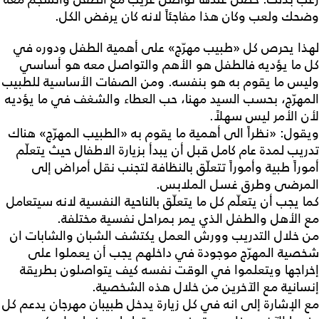
وضحك ولعب وكان هذا مفاجئاً لانه كان يرفض الكل.
لهذا يحرص كل «طبيب مهرّج» على أهمية الطفل ودوره في
كل ما يؤديه فالطفل هو الأهم والتواصل معه هو أساسي
وليس ما يقوم به هو بنفسه. ومن الصفات الأساسية للطبيب
المهرّج، بحسب السيد مهنا، حب العطاء والشغف في ما يؤديه
لأن الأمر ليس سهلاً.
ويقول: «نظراً الى أهمية ما يقوم به «الطبيب المهرّج» هناك
تدريب لمدة عام كامل قبل أن يبدأ بزيارة الاطفال حيث يتعلّم
أموراً طبية وأموراً تتعلّق بالنظافة لتجنب نقل أمراض إلى
المرضى وطرق غسل الملابس.
كما يجب أن يتعلّم كل ما يتعلّق بالناحية النفسية لانه سيتعامل
مع الأهل والطفل الذي يمر بمراحل نفسية مختلفة.
من خلال التدريب وورش العمل يكتشف الشبان والشابات ان
شخصية المهرّج موجودة في داخلهم يجب أن يعملوا على
إخراجها ويتعلموا في الوقت نفسه كيف يتواصلون بطريقة
إنسانية مع الآخرين من خلال هذه الشخصية.
مع الإشارة إلى انه في كل زيارة يدخل طبيبان مهرجان يدعم كل