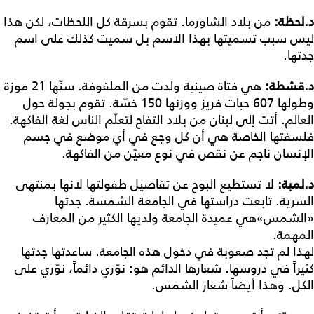
د
.
لحظة
:
من بلاد الشاورما. تقوم بسرقة كل اللحظات، لكن هذا
ليس سبب تسميتها بهذا الاسم بل سميت كذلك على اسم
جدتها.
د
.
قشطة
:
هي فتاة صينية ولدت من الملفوفة. سنّها 21 موزة
وطولها 607 حبات فريز ووزنها 150 خسّة. تقوم بجولة حول
العالم. أتت إلى لبنان من بلاد التفاح لتعلّم الناس لغة الفاكهة.
فلسفتها الخاصة هي أن كل وجع في أي موضع في جسم
الإنسان ناجم عن نقص في نوع معيّن من الفاكهة.
د
.
لمبة
:
لا تستطيع البوح عن تفاصيل طفولتها لانها بمنتهى
السرية. تابعت دراستها في الجامعة الشمسة. جدتها
«الشمس»هي عميدة الجامعة ولديها الكثير من المعارف
المهمة.
لهذا لم تجد صعوبة في دخول هذه الجامعة. ساعدتها جدتها
كثيراً في دروسها. شعارها الدائم هو: نوّري دائماً، نوّري على
الكل. وهذا أيضاً شعار الشمس.