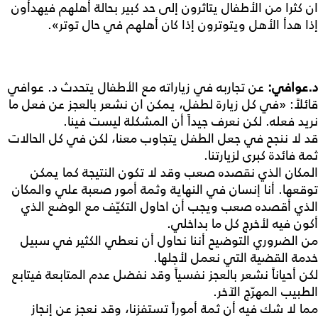
ان كثرا من الأطفال يتاثرون إلى حد كبير بحالة أهلهم فيهدأون
إذا هدأ الأهل ويتوترون إذا كان أهلهم في حال توتر».
د
.
عوافي:
عن تجاربه في زياراته مع الأطفال يتحدث د. عوافي
قائلاً: «في كل زيارة لطفل، يمكن ان نشعر بالعجز عن فعل ما
نريد فعله. لكن نعرف جيداً أن المشكلة ليست فينا.
قد لا ننجح في جعل الطفل يتجاوب معنا، لكن في كل الحالات
ثمة فائدة كبرى لزيارتنا.
المكان الذي نقصده صعب وقد لا تكون النتيجة كما يمكن
توقعها. أنا إنسان في النهاية وثمة أمور صعبة علي والمكان
الذي أقصده صعب ويجب أن احاول التكيّف مع الوضع الذي
أكون فيه لأخرج كل ما بداخلي.
من الضروري التوضيح أننا نحاول أن نعطي الكثير في سبيل
خدمة القضية التي نعمل لأجلها.
لكن أحياناً نشعر بالعجز نفسياً وقد نفضل عدم المتابعة فيتابع
الطبيب المهرّج الآخر.
مما لا شك فيه أن ثمة أموراً تستفزنا، وقد نعجز عن إنجاز