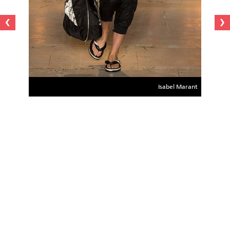
›
‹
Isabel Marant