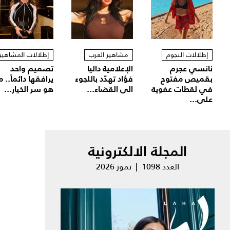
إطلالات النجوم
مشاهير العرب
إطلالات المشاهير
نانسي عجرم
الإعلامية داليا
تصميم واحد
بقميص مفتوح
فؤاد تهدّد باللجوء
يرافقها دائماً.. م
في لقطات عفوية
الى القضاء...
هو سر الخيار...
على...
المجلة الالكترونية
العدد 1098 | تموز 2026