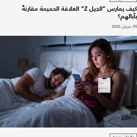
كيف يمارس "الجيل Z" العلاقة الحميمة مقارنةً
بآبائهم؟
05 حزيران 2026
علاقات زوجية