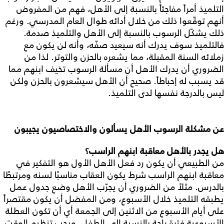
التلميذ أمراً مفاجئاً بالنسبة إلى الأهل، فهم من المفروض
أنهم توقّعوا ذلك من خلال أدائه طوال العام المدرسي. ورغم
ذلك يشكّل الرسوب بالنسبة إلى الأهل والتلميذ صدمة.
فالتلميذ سوف يدرك أنه سيعيد صفّه، وأنه لن يكون مع
زملائه السنة المقبلة، مما يشعره بالحزن والتوتر. لذا من
الضروري أن يدرك الأهل أن مسألة الرسوب تخيف ابنهم مما
قد يسبب له إحباطاً. صحيح أن الأهل سيشعرون بالحزن ولكن
ليس بالدرجة نفسها لدى التلميذ.
عن مشكلة الرسوب الأهل يسألون والاختصاصيون يجيبون
هل يجدر بالأهل معاقبة ابنهم الراسب؟
من الطبيعي أن يكون رد فعل الأهل الأول هو التفكير في
معاقبة ابنهم الراسب شرط يكون العقاب مناسبًا لسنه ومرتبطًا
بالدرس. مثلاً من الضروري أن يجرّب الأهل وضع جدول عمل
يطبقه التلميذ خلال الأسبوع، ومن المفضل أن يكون مقتصراً
على أيام الأسبوع من الاثنين إلى الجمعة أي أن تكون العطلة
الأسبوعية فترة راحة بالنسبة إلى الطفل. ويجب تنظيم الوقت