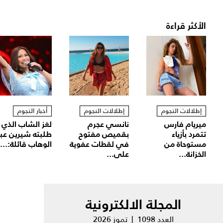
الأكثر قراءة
إطلالات النجوم
إطلالات النجوم
أخبار النجوم
ميريام فارس
نانسي عجرم
لغز الشاب الذي
تتمرد بأزياء
بقميص مفتوح
طلبته شيرين عب
مستوحاة من
في لقطات عفوية
الوهاب قائلة:...
الخزانة...
على...
المجلة الالكترونية
العدد 1098 | تموز 2026