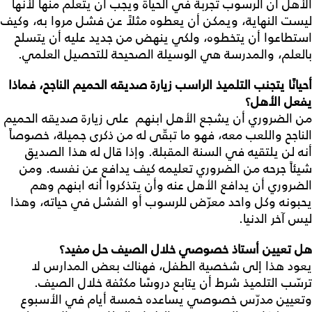
الأهل أن الرسوب تجربة في الحياة ويجب أن يتعلّم منها لأنها
ليست النهاية، ويمكن أن يعطوه مثلاً عن فشل مروا به، وكيف
استطاعوا أن يتخطوه، ولكي ينهض من جديد عليه أن يتسلح
بالعلم، والمدرسة هي الوسيلة الصحيحة للتحصيل العلمي.
أحيانًا يتجنب التلميذ الراسب زيارة صديقه الحميم الناجح، فماذا
يفعل الأهل؟
من الضروري أن يشجع الأهل ابنهم على زيارة صديقه الحميم
الناجح واللعب معه، فهو ما تبقّى له من ذكرى جميلة، خصوصاً
أنه لن يلتقيه في السنة المقبلة. وإذا قال له هذا الصديق
شيئاً جرحه من الضروري تعليمه كيف يدافع عن نفسه. ومن
الضروري أن يدافع الأهل عنه وأن يتذكروا أنه ابنهم وهم
يحبونه وكل واحد معرّض للرسوب أو الفشل في حياته، وهذا
ليس آخر الدنيا.
هل تعيين أستاذ خصوصي خلال الصيف حل مفيد؟
يعود هذا إلى شخصية الطفل، فهناك بعض المدارس لا
ترسّب التلميذ شرط أن يتابع دروسًا مكثفة خلال الصيف.
وتعيين مدرّس خصوصي يساعده خمسة أيام في الأسبوع