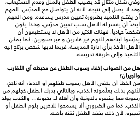
وفي شكل متتالٍ قد يصيب الطفل بالملل وعدم الاستيعاب،
وقد لا يصل إلى نتيجة، لأنه لن يتواصل مع المدرّس. المهم
أن يقتنع التلميذ بضرورة تعيين مدرس يساعده. ومن المهم
أيضاً أن يفسر له الأهل سبب تعيين مدرّس، وهذا يكون
شخصاً حيادياً. فهناك الكثير من الأهل لا يستطيعون أن
يدرّسوا أبناءهم لأنهم غير قادرين و غير صبورين. كما يمكن
الأهل الأخذ برأي إدارة المدرسة، فربما لديها شخص يرتاح إليه
التلميذ وإلى طريقة تدريسه.
هل من الصواب إخفاء رسوب الطفل عن محيطه أي الأقارب
والجيران؟
من الخطأ أن يخفي الأهل رسوب طفلهم أو الادعاء أنه ناجح،
لأنهم بذلك يعلّمونه الكذب، وبالتالي يدرك الطفل خجلهم من
رسوبه مما يشعره بالدونية وأن أهله لا يحبونه... والكذب يولد
الكذب. كما من الضروري ألا يسمحوا للآخرين بلوم الطفل أو
تعييره، لأن ذلك يفقد الطفل ثقته بأهله.