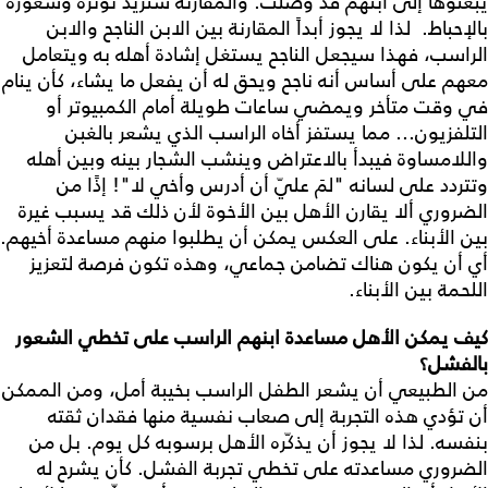
يبعثوها إلى ابنهم قد وصلت. والمقارنة ستزيد توتره وشعوره
بالإحباط. لذا لا يجوز أبداً المقارنة بين الابن الناجح والابن
الراسب، فهذا سيجعل الناجح يستغل إشادة أهله به ويتعامل
معهم على أساس أنه ناجح ويحق له أن يفعل ما يشاء، كأن ينام
في وقت متأخر ويمضي ساعات طويلة أمام الكمبيوتر أو
التلفزيون... مما يستفز أخاه الراسب الذي يشعر بالغبن
واللامساوة فيبدأ بالاعتراض وينشب الشجار بينه وبين أهله
وتتردد على لسانه "لمَ عليّ أن أدرس وأخي لا"! إذًا من
الضروري ألا يقارن الأهل بين الأخوة لأن ذلك قد يسبب غيرة
بين الأبناء. على العكس يمكن أن يطلبوا منهم مساعدة أخيهم.
أي أن يكون هناك تضامن جماعي، وهذه تكون فرصة لتعزيز
اللحمة بين الأبناء.
كيف يمكن الأهل مساعدة ابنهم الراسب على تخطي الشعور
بالفشل؟
من الطبيعي أن يشعر الطفل الراسب بخيبة أمل، ومن الممكن
أن تؤدي هذه التجربة إلى صعاب نفسية منها فقدان ثقته
بنفسه. لذا لا يجوز أن يذكّره الأهل برسوبه كل يوم. بل من
الضروري مساعدته على تخطي تجربة الفشل. كأن يشرح له