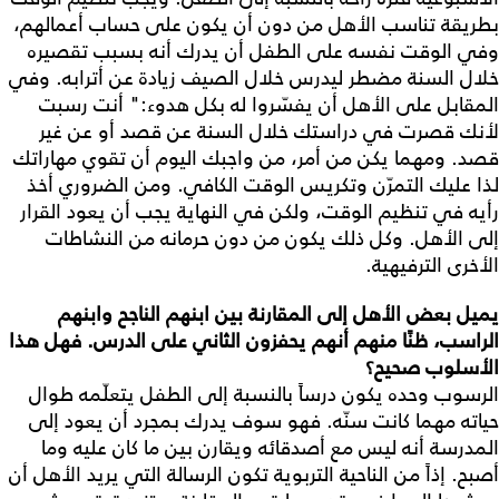
بطريقة تناسب الأهل من دون أن يكون على حساب أعمالهم،
وفي الوقت نفسه على الطفل أن يدرك أنه بسبب تقصيره
خلال السنة مضطر ليدرس خلال الصيف زيادة عن أترابه. وفي
المقابل على الأهل أن يفسّروا له بكل هدوء:" أنت رسبت
لأنك قصرت في دراستك خلال السنة عن قصد أو عن غير
قصد. ومهما يكن من أمر، من واجبك اليوم أن تقوي مهاراتك
لذا عليك التمرّن وتكريس الوقت الكافي. ومن الضروري أخذ
رأيه في تنظيم الوقت، ولكن في النهاية يجب أن يعود القرار
إلى الأهل. وكل ذلك يكون من دون حرمانه من النشاطات
الأخرى الترفيهية.
يميل بعض الأهل إلى المقارنة بين ابنهم الناجح وابنهم
الراسب، ظنًا منهم أنهم يحفزون الثاني على الدرس. فهل هذا
الأسلوب صحيح؟
الرسوب وحده يكون درساً بالنسبة إلى الطفل يتعلّمه طوال
حياته مهما كانت سنّه. فهو سوف يدرك بمجرد أن يعود إلى
المدرسة أنه ليس مع أصدقائه ويقارن بين ما كان عليه وما
أصبح. إذاً من الناحية التربوية تكون الرسالة التي يريد الأهل أن