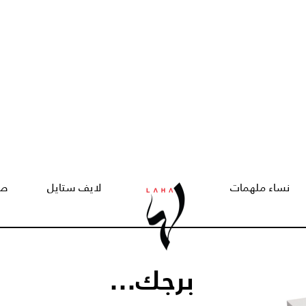
نساء ملهمات
لايف ستايل
صح
برجك...