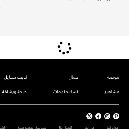
28
موضة
جمال
لايف ستايل
مشاهير
نساء ملهمات
صحة ورشاقة
أعداد لها
عن لها
إتصل بنا
سياسة الخصوصية
إشت