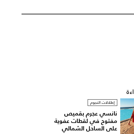
اءة
إطلالات النجوم
نانسي عجرم بقميص
مفتوح في لقطات عفوية
على الساحل الشمالي