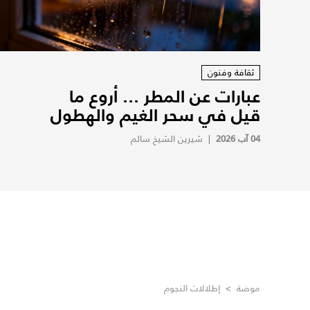
ثقافة وفنون
عبارات عن المطر ... أروع ما
قيل في سحر الغيم والهطول
04 آب 2026
|
شيرين الشيخ سالم
موضة
>
إطلالات النجوم