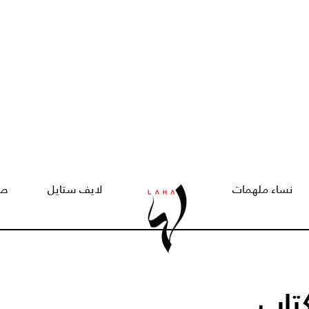
نساء ملهمات
لايف ستايل
صح
تاب