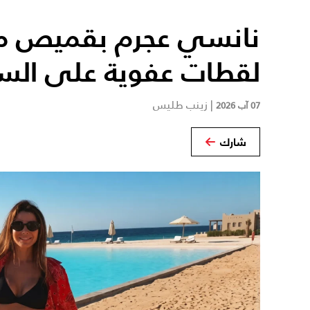
نانسي عجرم بقميص م
لقطات عفوية على الس
|
زينب طليس
07 آب 2026
شارك