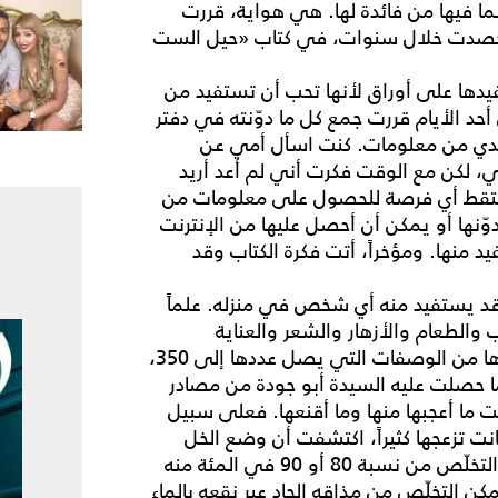
ا فيها من فائدة لها. هي هواية، قررت
ما حصدت خلال سنوات، في كتاب «حيل الست
دها على أوراق لأنها تحب أن تستفيد من
أحد الأيام قررت جمع كل ما دوّنته في دفتر
 لدي من معلومات. كنت اسأل أمي عن
، لكن مع الوقت فكرت أني لم أعد أريد
لتقط أي فرصة للحصول على معلومات من
وّنها أو يمكن أن أحصل عليها من الإنترنت
د منها. ومؤخراً، أتت فكرة الكتاب وقد
 يستفيد منه أي شخص في منزله. علماً
 والطعام والأزهار والشعر والعناية
بالأواني والروائح المزعجة وطرق التخلص منها...وغيرها من الوصفات التي يصل عددها إلى 350،
ا حصلت عليه السيدة أبو جودة من مصادر
ت ما أعجبها منها وما أقنعها. فعلى سبيل
انت تزعجها كثيراً، اكتشفت أن وضع الخل
الأبيض في الزيت قبل وضعه على النار يساعد على التخلّص من نسبة 80 أو 90 في المئة منه
ن التخلّص من مذاقه الحاد عبر نقعه بالماء