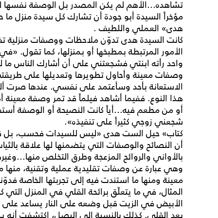
تشاهده...الأهم لم يكن المصدر بل الوصفة نفسها لم
مؤخراً السيدة أبو جودة أن تشارك كل سيدة منزل 
هدى» العملي واللطيف .
كانت السيدة هدى تدوّن ملاحظات ووصفات منزلية تفي
الأمور المرتبطة بمطبخها أو بمنزلها، كما تقول. «في 
واحد رأته ابنتي فشجعتني على أن أشارك الناس ما
وصفات معينة وأحاول تطويرها وتعديلها على طريقتي
الاستعانة بأحد وسأعتمد على نفسي. عندها صرت أ
هذا النوع. ففيما أشاهد فيلماً قد تمر وصفة معينة أد
أو من مطعم فيه...أياً كانت النصيحة أو الوصفة أستفي
شجعني زوجي كثيراً على تنفيذه».
كتاب» حيل الست هدى «ليس للسيدات فحسب، بل قد
أن النصائح والوصفات التي يتضمنها لها علاقة بالثياب
وهي عبارة عن وصفات تقليدية عملية وتقنية، منها م
معينة ومنها ما استندت فيه إلى تجربتها الخاصة فدوّن
المثال، في ما يتعلّق برائحة القلي في المنزل التي ك
بعد القلي. كذلك بالنسبة إلى البصل، اكتشفت أنه يمك