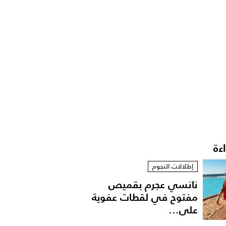
اءة
إطلالات النجوم
نانسي عجرم بقميص
مفتوح في لقطات عفوية
على...