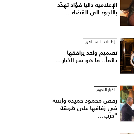
الإعلامية داليا فؤاد تهدّد
باللجوء الى القضاء...
إطلالات المشاهير
تصميم واحد يرافقها
دائماً.. ما هو سر الخيار...
أخبار النجوم
رقص محمود حميدة وابنته
في زفافها على طريقة
"حرب...