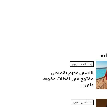
اءة
إطلالات النجوم
نانسي عجرم بقميص
مفتوح في لقطات عفوية
على...
مشاهير العرب