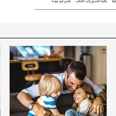
ية
جائزة الشيخ زايد للكتاب
هدى أبو جودة