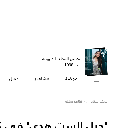
تحميل المجلة الاكترونية
عدد 1098
موضة
مشاهير
جمال
لايف ستايل
>
ثقافة وفنون
'حيل الست هدى' في ك