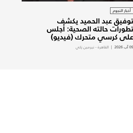
أخبار النجوم
وفيق عبد الحميد يكشف
طورات حالته الصحية: أجلس
لى كرسي متحرك (فيديو)
0 آب 2026
|
القاهرة - نيرمين زكي