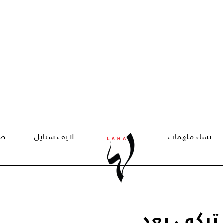
نساء ملهمات
لايف ستايل
صح
 تبكي بعد