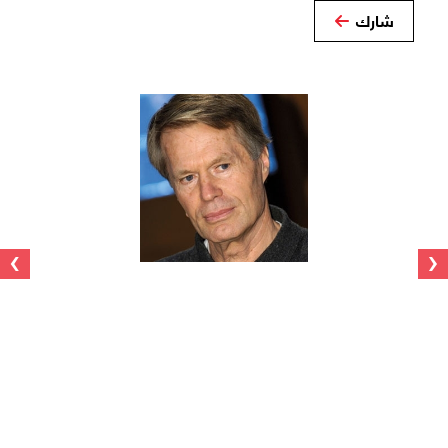
شارك
›
‹