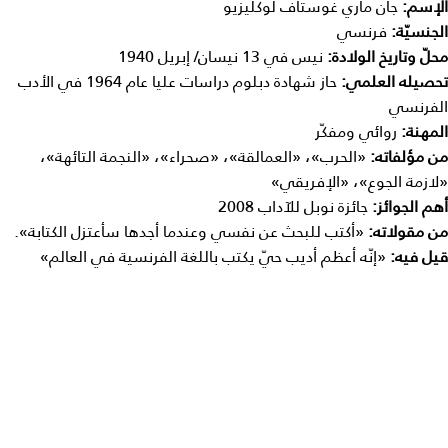
الإسم:
جان ماري غوستاف لوكليزيو
الجنسيّة:
فرنسي
محلّ وتاريخ الولادة:
نيس في 13 نيسان/ إبريل 1940
تحصيله العلمي:
حاز شهادة دبلوم دراسات عليا عام 1964 في الأدب
الفرنسي
المهنة:
روائي ومفكّر
من مؤلفاته:
«الحرب»، «العمالقة»، «صحراء»، «النجمة التائهة»،
«لازمة الجوع»، «الإفريقي»
أهم الجوائز:
جائزة نوبل للآداب 2008
من مقولاته:
«أكتب للبحث عن نفسي وعندما أجدها سأعتزل الكتابة».
قيل فيه:
«إنّه أعظم أديب حيّ يكتب باللغة الفرنسية في العالم»