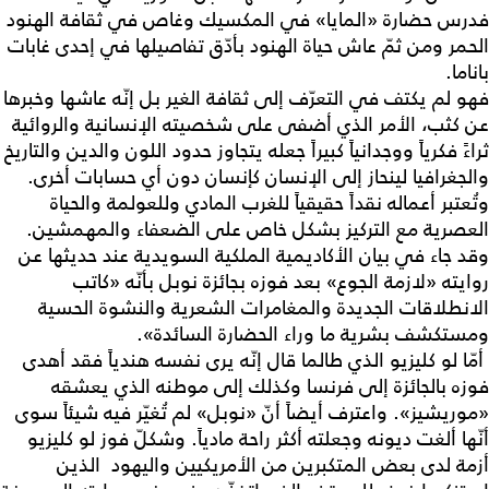
فدرس حضارة «المايا» في المكسيك وغاص في ثقافة الهنود
الحمر ومن ثمّ عاش حياة الهنود بأدّق تفاصيلها في إحدى غابات
باناما.
فهو لم يكتف في التعرّف إلى ثقافة الغير بل إنّه عاشها وخبرها
عن كثب، الأمر الذي أضفى على شخصيته الإنسانية والروائية
ثراءً فكرياً ووجدانياً كبيراً جعله يتجاوز حدود اللون والدين والتاريخ
والجغرافيا لينحاز إلى الإنسان كإنسان دون أي حسابات أخرى.
وتُعتبر أعماله نقداً حقيقياً للغرب المادي وللعولمة والحياة
العصرية مع التركيز بشكل خاص على الضعفاء والمهمشين.
وقد جاء في بيان الأكاديمية الملكية السويدية عند حديثها عن
روايته «لازمة الجوع» بعد فوزه بجائزة نوبل بأنّه «كاتب
الانطلاقات الجديدة والمغامرات الشعرية والنشوة الحسية
ومستكشف بشرية ما وراء الحضارة السائدة».
أمّا لو كليزيو الذي طالما قال إنّه يرى نفسه هندياً فقد أهدى
فوزه بالجائزة إلى فرنسا وكذلك إلى موطنه الذي يعشقه
«موريشيز». واعترف أيضاً أنّ «نوبل» لم تُغيّر فيه شيئاً سوى
أنّها ألغت ديونه وجعلته أكثر راحة مادياً. وشكلّ فوز لو كليزيو
أزمة لدى بعض المتكبرين من الأمريكيين واليهود الذين