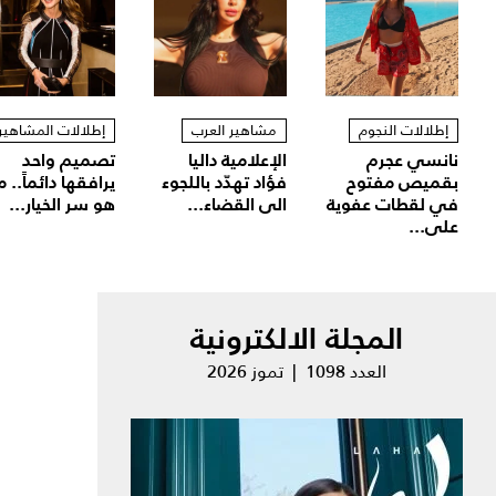
إطلالات النجوم
مشاهير العرب
إطلالات المشاهير
نانسي عجرم
الإعلامية داليا
تصميم واحد
بقميص مفتوح
فؤاد تهدّد باللجوء
يرافقها دائماً.. م
في لقطات عفوية
الى القضاء...
هو سر الخيار...
على...
المجلة الالكترونية
العدد 1098 | تموز 2026