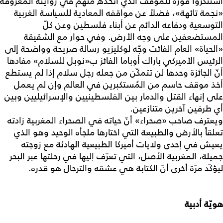
استنكروا فوزه للموقف الذي اتخذّه منهم في روايته المعروفة
«نجمة تائهة»، فضلاً عن مواقفه المعادية للسياسة الغربية
التوسعية ودفاعه الدائم عن أبناء فلسطين وعن كلّ
المستضعفين على وجه الأرض. وفي حوار مع الشقيقة
«الحياة» العام الفائت وجّه لوكليزيو رسالة صريحة وواضحة إلى
الرئيس الأميركي باراك أوباما الفائز ب«نوبل للسلام» مفادها
أنّ الجائزة وحدها لن تتمكّن من جعله رجل سلام إذا لم يستطع
أخذ موقف حاسم من المُستكبرين في العالم وإن لم يعمل
على إنهاء القتل والدمار بين الفلسطينيين والإسرائيليين وبين
أي طرفين آخرين متنازعين.
ويعترف صاحب «صحراء» أنّ حياته في الصحراء المغربية زادته
تعلقاً بالأرض والطبيعة التي اختارها ملجأه الوحيد وهو الذي
يعيش في إحدى ولايات أميركا الطبيعية الهادئة مع زوجته
جميلة، المغربية الأصل، التي تعرّف إليها في رحلتها عبر البحر
ليؤكّد مرّة أخرى أنّ الكتابة هي عشقه والترحال هو قدره.
هويّة أدبية