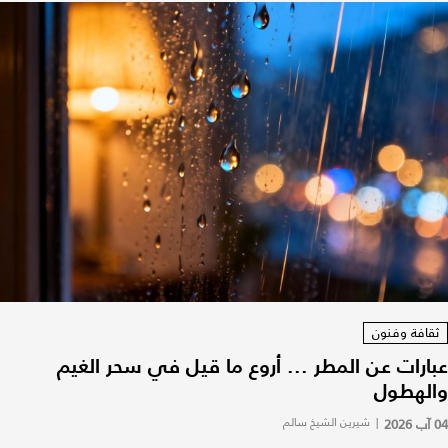
ثقافة وفنون
عبارات عن المطر ... أروع ما قيل في سحر الغيم
والهطول
04 آب 2026
|
شيرين الشيخ سالم