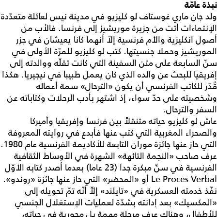
نبذة عامّة
ولد جان ماري غوستاف لو كليزيو في مدينة نيس لعائلة متعدّدة
الإنتماءات أتت من جزيرة موريشيز إلى فرنسا. فالأب من
أصول انكليزية والأم فرنسية إلاّ أنهما كانا يعيشان في جزر
الموريشيز وحملا جنسيتها. كتب لو كليزيو للمرّة الأولى في
سنّ السابعة على متن السفينة التي كانت تقلّه ووالدته إلى
إفريقيا للبحث عن والده الذي كان يعمل طبيباً في نيجيريا. هكذا
قُدّر للكاتب الفرنسي أن يكون «الترحال» سمة أعماله
وشخصيته على حدّ سواء، إذ اشتهر بأدب الرحلات وكتاباته عن
السفر والترحال.
عاش لو كليزيو حياته متنقلاً بين فرنسا وإفريقيا وأميركا
والصحراء المغربية التي كتب عنها فأبدع في روايته المعروفة
التي حاز عنها جائزة موران التابعة للأكاديمة الفرنسية عام 1980.
عرف صاحب «النجمة التائهة» الشهرة في الأوساط الثقافية
الفرنسية في سنّ مبكرة جداً (23 عاماً) بعدما أصدر كتابه الأوّل
Le Proces Verbal أو «المحضر» التي حاز عنها جائزة «روندو».
نفّذ خدمته العسكرية في «تايلند» إلآّ أنّه تمّ تحويله إلى
«المكسيك» بعد إدانته بشدّة لعمليات الإستغلال الجنسي
للأطفال، وهناك عرف مرحلة مهمة بل محورية في حياته،