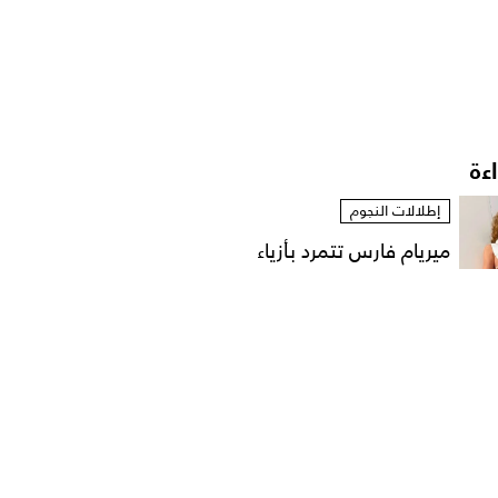
اءة
إطلالات النجوم
ميريام فارس تتمرد بأزياء
مستوحاة من الخزانة...
أخبار الموضة
الترف المحافظ: فلسفة
المرأة السعودية في
عالم...