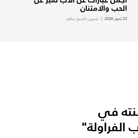
الحب والامتنان
ا
23 تموز 2026
|
شيرين الشيخ سالم
2
نته في
 الفراولة"