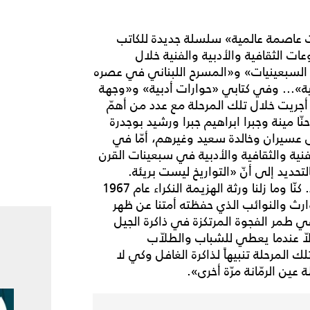
روت عاصمة عالمية» سلسلة جديدة للكاتب
 الثقافية والأدبية والفنية خلال
 السبعينيات» و«المسرح اللبناني في عصره
بية»... وفي كتابي «حوارات أدبية» و«وجهة
أجريت خلال تلك المرحلة مع عدد من أهمّ
ا مينة وجبرا ابراهيم جبرا ورشيد بوجدرة
عسيران وخالدة سعيد وغيرهم، أمّا في
فنية والثقافية والأدبية في سبعينات القرن
حديد إلى أنّ «التواريخ ليست بريئة.
السبعينات بشكل خاص. وفي لبنان على وجه التحديد. كنّا وما زلنا ورثة الهزيمة النكراء عام 1967
وارث والنوائب الذي حفظته أمتنا عن ظهر
ي طمر الفجوة المرتكزة في ذاكرة الجيل
لاّ عندما يعطي للشباب والطلاّب
 المرحلة تنبيهاً لذاكرة الغافل وكي لا
 عين الرمّانة مرّة أخرى».