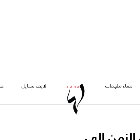
نساء ملهمات
لايف ستايل
صح
الزمن إلى