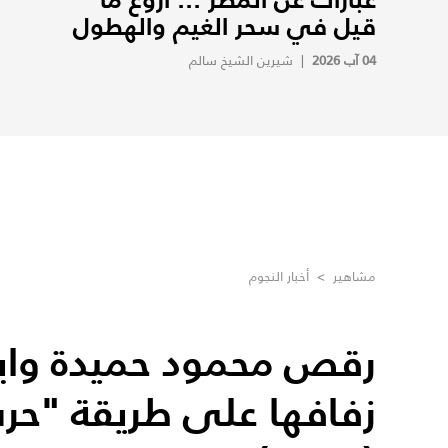
قيل في سحر الغيم والهطول
04 آب 2026
|
شيرين الشيخ سالم
مشاهير
>
أخبار النجوم
رقص محمود حميدة واب
زفافها على طريقة "حرب