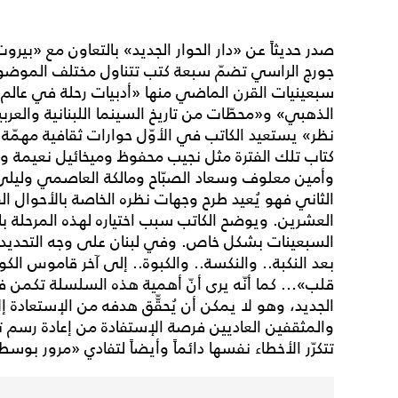
صدر حديثاً عن «دار الحوار الجديد» بالتعاون مع «بي
جورج الراسي تضمّ سبعة كتب تتناول مختلف الموضوعات
سبعينيات القرن الماضي منها «أدبيات رحلة في عالم
الذهبي» و«محطّات من تاريخ السينما اللبنانية والعر
نظر» يستعيد الكاتب في الأوّل حوارات ثقافية مهمّة 
كتاب تلك الفترة مثل نجيب محفوظ وميخائيل نعيمة وحنّ
وأمين معلوف وسعاد الصبّاح ومالكة العاصمي وليلى 
الثاني فهو يُعيد طرح وجهات نظره الخاصة بالأحوال ال
العشرين. ويوضح الكاتب سبب اختياره لهذه المرحلة بالت
بعد النكبة.. والنكسة.. والكبوة.. إلى آخر قاموس الك
قلب»... كما أنّه يرى أنّ أهمية هذه السلسلة تكمن ف
الجديد، وهو لا يمكن أن يُحقّّق هدفه من الإستعادة إ
والمثقفين العاديين فرصة الإستفادة من إعادة رسم تلك
تتكرّر الأخطاء نفسها دائماً وأيضاً لتفادي «مرور بوسطة