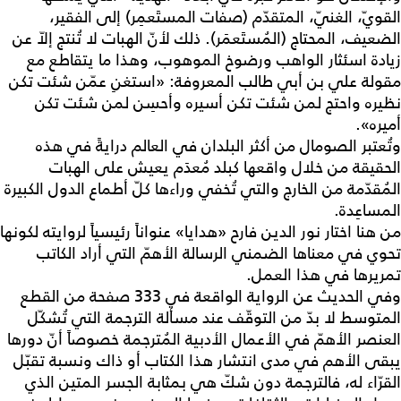
القويّ، الغنيّ، المتقدّم (صفات المستَعمِر) إلى الفقير،
الضعيف، المحتاج (المُستَعمَر). ذلك لأنّ الهبات لا تُنتج إلاّ عن
زيادة اسئثار الواهب ورضوخ الموهوب، وهذا ما يتقاطع مع
مقولة علي بن أبي طالب المعروفة: «استغنِ عمّن شئت تكن
نظيره واحتج لمن شئت تكن أسيره وأحسِن لمن شئت تكن
أميره».
وتُعتبر الصومال من أكثر البلدان في العالم درايةً في هذه
الحقيقة من خلال واقعها كبلد مُعدَم يعيش على الهبات
المُقدّمة من الخارج والتي تُخفي وراءها كلّ أطماع الدول الكبيرة
المساعِدة.
من هنا اختار نور الدين فارح «هدايا» عنواناً رئيسياً لروايته لكونها
تحوي في معناها الضمني الرسالة الأهمّ التي أراد الكاتب
تمريرها في هذا العمل.
وفي الحديث عن الرواية الواقعة في 333 صفحة من القطع
المتوسط لا بدّ من التوقّف عند مسألة الترجمة التي تُشكّل
العنصر الأهمّ في الأعمال الأدبية المُترجمة خصوصاً أنّ دورها
يبقى الأهم في مدى انتشار هذا الكتاب أو ذاك ونسبة تقبّل
القرّاء له، فالترجمة دون شكّ هي بمثابة الجسر المتين الذي