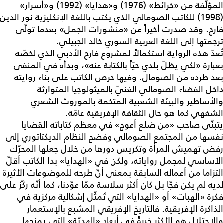
المؤلّفة من «خرائط» (1976) و«هدايا» (1992) و«أسرار»
(1998) للكاتب الصومالي الذي يكتب باللغة الإنكليزية نور الدين
فارح. وقد صدرت أخيراً عن «منشورات الجمل» بعدما تولّى
ترجمتها إلى اللغة العربية السوري خالد الجبيلي.
تُعدّ هذه الرواية استكمالاً لمشروع فارح الأدبي الذي لخصّه
بعبارة «لكي يظلّ بلدي حيّاً بالكتابة عنه»، وبدأه في المنفى
بعد طرده من الصومال. وفيها حرص الكاتب على بناء روايته
داخل الفضاء الصومالي الغنيّ بالميثولوجيا المتوارثة
والأساطير والبيئة الشعبية المتخمة بالموروث الشعري
الشفهي كما هو حال الثقافة الإفريقية عامّةً.
يتبنّى صاحب «من ضلع أعوج» في معظم كتاباته القضايا
نفسها من المجتمع الصومالي وفضح النظام الديكتاتوري إلى
رفض تهميش المرأة وتكريس دورها من خلال جعلها المحرّك
الأساسي لمجمل رواياته، ولكن في «الهدايا» بدا الكاتب أقلّ
التزاماً من أعماله السابقة بمعنى أنّ طرحه للموضوعات الأثيرة
لديه لم يكن فجّاً بل كان أكثر سلاسة ممّا عوّدنا، كما أنّه ركّز على
فكرة «الهبات» أو «الهدايا» التي تُمثّل إشكالية مركزية في
الذاكرة الإفريقية. فالتاريخ الإفريقي المشبع بالإستعمار
والإحتلال هو الأكثر خبرةً في أبعاد «الهديّة» التي يمنحها