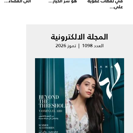
في لقطات عفوية
هو سر الخيار...
الى القضاء...
على...
المجلة الالكترونية
العدد 1098 | تموز 2026