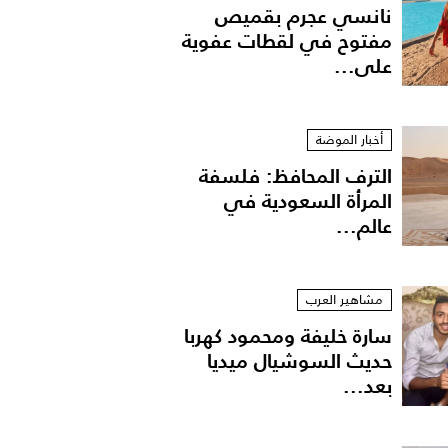
نانسي عجرم بقميص
مفتوح في لقطات عفوية
على...
أخبار الموضة
الترف المحافظ: فلسفة
المرأة السعودية في
عالم...
مشاهير العرب
سارة خليفة ومحمود كهربا
حديث السوشيال ميديا
بعد...