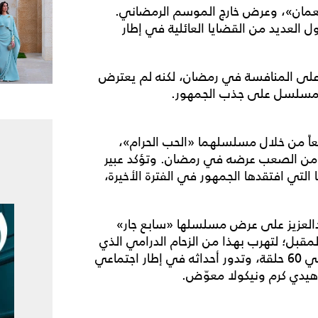
عمان»، وعرض خارج الموسم الرمضاني.
 العديد من القضايا العائلية في إطار
على المنافسة في رمضان، لكنه لم يعترض
لمسلسل على جذب الجمهور.
عاً من خلال مسلسلهما «الحب الحرام»،
 الـ60 حلقة. ولهذا، كان من الصعب عرضه في رمضان. وتؤكد عبير
التي افتقدها الجمهور في الفترة الأخيرة،
دالعزيز على عرض مسلسلها «سابع جار»
مقبل؛ لتهرب بهذا من الزحام الدرامي الذي
تشهده دائماً شاشة رمضان. المسلسل تم تقديمه في 60 حلقة، وتدور أحداثه في إطار اجتماعي
دي كرم ونيكولا معوّض.