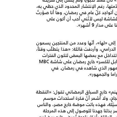
متها، رغم الإنتشار المحدود الذي حظي به،
واجد كلّ عام في رمضان، وها أنا صوّرتُ
لشاشة ليس لأنّني أحب أن أكون على
دار 9 أشهر».
إلى «لها»، أنّها وعدد من المنتجين يسعون
وسم الرمضاني الدرامي، وأردفت قائلة: «هذا يتطلّب وقتاً،
تداخل مع بعضها البعض لتكون الفترات
الأخرى من السنة شاغرة. مثلاً عند عرض مسلسل «قابل للكسر» خارج رمضان على شاشة MBC
ن الجمهور الذي شاهده في رمضان. في
ما والجمهور».
نم» خارج السباق الرمضاني تقول: «النقطة
نجاح، ولا أشعر أنّ فكرة استحداث موسم
يّئة، فهذه باتت موضة خارج مصر، والناس
ذلنا جهدنا للوصول إلى هذه المرحلة
لعائلة بأفكار ناجحة تُعرض خارج رمضان».