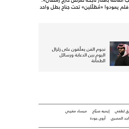
فلم يعودوا «مُظلّلين» تحت جناح بطل واحد
نجوم الفن يعلّقون على زلزال
اليوم بين الدعابة ورسائل
الطمأنة
ق لطفي
إيميه صيّاح
ميساء مغربي
جد المصري
أروى جودة