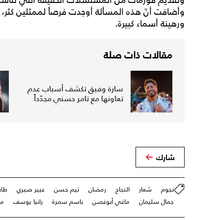
وأضافت أنّ هذه المسألة أوجدت فرصاً لممثلين كثر، 
ورهينة أسماء كبيرة.
مقالات ذات صلة
سارة وفيق تكشف أسباب عدم
تعاونها مع تامر حسني مجدّداً
شارك
نجوم
شعار
النجاح
رمضان
تيم حسن
عبير صبري
طار
جمال سليمان
ماغي أبوغصن
باسم سمرة
رانيا يوسف
ما