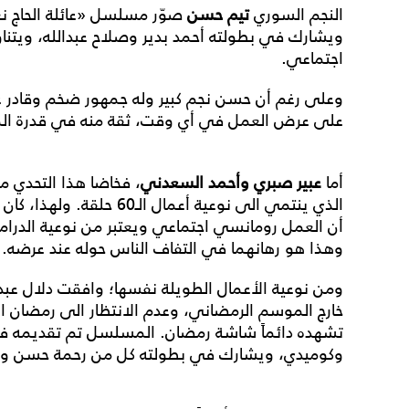
النجم السوري
تيم حسن
صوّر مسلسل «عائلة الحاج ن
ويشارك في بطولته أحمد بدير وصلاح عبدالله، ويتناول
اجتماعي.
وعلى رغم أن حسن نجم كبير وله جمهور ضخم وقادر 
على عرض العمل في أي وقت، ثقة منه في قدرة ا
أما
عبير صبري وأحمد السعدني
، فخاضا هذا التحدي م
الذي ينتمي الى نوعية أعمال
أن العمل رومانسي اجتماعي ويعتبر من نوعية الدراما 
وهذا هو رهانهما في التفاف الناس حوله عند عرضه.
ومن نوعية الأعمال الطويلة نفسها؛ وافقت دلال عب
خارج الموسم الرمضاني، وعدم الانتظار الى رمضان ال
وكوميدي، ويشارك في بطولته كل من رحمة حسن وهي