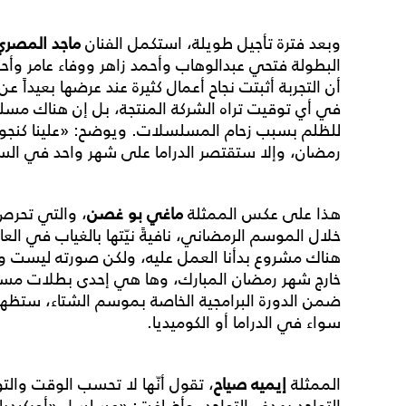
وبعد فترة تأجيل طويلة، استكمل الفنان
ماجد المصري
البطولة فتحي عبدالوهاب وأحمد زاهر ووفاء عامر وأحم
أن التجربة أثبتت نجاح أعمال كثيرة عند عرضها بعيداً 
في أي توقيت تراه الشركة المنتجة، بل إن هناك 
للظلم بسبب زحام المسلسلات. ويوضح: «علينا كنجوم 
رمضان، وإلا ستقتصر الدراما على شهر واحد في ال
هذا على عكس الممثلة
ماغي بو غصن
، والتي تحرص
خلال الموسم الرمضاني، نافيةً نيّتها بالغياب في العام
هناك مشروع بدأنا العمل عليه، ولكن صورته ليست واضح
خارج شهر رمضان المبارك، وها هي إحدى بطلات مس
ضمن الدورة البرامجية الخاصة بموسم الشتاء، ستظهر بد
سواء في الدراما أو الكوميديا.
الممثلة
إيميه صياح
، تقول أنّها لا تحسب الوقت والت
التواجد بهدف التواجد، وأضافت: «مسلسل «أوركيديا» 