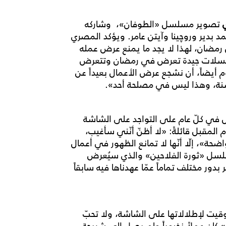
تصوير مسلسل «الطوفان»، وشاركه
د بدير وروچينا وآيتن عامر. ويؤكد المصري
عن رمضان، لهذا لا يجد ما يمنع عرض عمله
مسلسلات جيدة تعرض في رمضان وتتعرض
أيضاً، أن نشجع عرض الأعمال بعيداً عن
سنة، وهذا ليس في مصلحة أحد».
 في كلّ عام على التواجد على الشاشة
 المقبل قائلةً: «لا أظنّ أنّني سأغيب،
ة»، إلّا أنّها لا تمانع الظهور في أعمال
لسل «ثورة الفلاحين» والذي سيُعرض
ور مختلف تماماً عمّا عهدناها فيه سابقاً
وقيت لإطلالاتها على الشاشة، ولا تحبّ
كان عملاً نخبوياً ولم يصل إلى شريحة