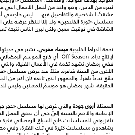
كبيرة من الناس، وهو واحد من أجمل الأعمال التي قدّ
عشقتُ الشخصية والتفاصيل فيها... ليس هاجسي أن أت
مسلسل «ثورة الفلاحين» ولا زلنا ننتظر عرضه على ا
الشاشة في توقيت معين ولكن ليرى الناس نتيجة تعبنا على م
نجمة الدراما الخليجية
ميساء مغربي
، تشير في حديثها 
لإنتاج دراما Off Season- أي خارج الم
ففي رمضان نشهد تخمة في الأعمال الفنية، والتي ت
حقّق نجاحاً باهراً، والجمهور الذي تابعه كان أكبر م
الحقيقة، شهر رمضان هو موسمٌ للمعلنين وليس للدرا
الممثلة
أروى جودة
والتي عُرِضَ لها مسلسل «حجر جه
الإيجابية والأهم بالنسبة إليّ هي أن يحقق العمل ال
تلفزيوني للمسلسلات خارج السباق الرمضاني فكرة س
يشاهدون مسلسلات كثيرة في تلك الفترة، وفي مصر ب
وتقديم فورمات من المسلسلات الخفيفة التي تناسب ا