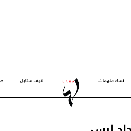
نساء ملهمات
لايف ستايل
صح
جاح ليس