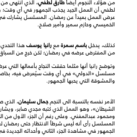
من هؤلاء النجوم أيضاً
طارق لطفي
، الذي انتهى من
لطفي أن العمل الجيد يجذب الجمهور في أي وقت؛ 
عرض العمل بعيداً عن رمضان. المسلسل يشارك في 
الخميسي وحازم سمير وأمير صلاح.
كذلك، يدخل
باسم سمرة
مع
رانيا يوسف
هذا التحدي،
من المفترض عرضه في رمضان؛ لكن خرج من السباق 
وتوضح رانيا أنها مثلما حققت النجاح بأعمالها التي 
مسلسل «الدولي» في أي وقت سيُعرض فيه، بخاصة أ
والمشوقة التي يحبها الجمهور.
الأمر نفسه بالنسبة الى النجم
جمال سليمان
، الذي ص
الشيطان»، وهو العمل الذي كتبه مجدي صابر، ويشا
ومحمود عبدالمغني. وعلى رغم أن الجزء الأول من 
المسلسل رأى أنه ليس شرطاً الانتظار حتى رمضان لعر
الجمهور في مشاهدة الجزء الثاني وأحداثه الجديدة 