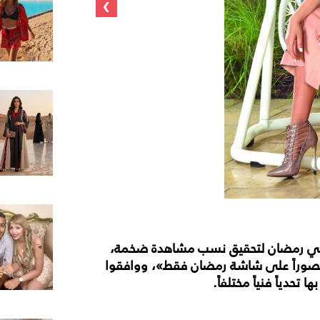
›
في رمضان لتحقيق نسب مشاهدة ضخمة،
 مقصوراً على شاشة رمضان فقط»، ووافقوا
دياً فنياً مختلفاً.