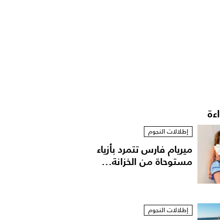
اءة
إطلالات النجوم
ميريام فارس تتمرد بأزياء
مستوحاة من الخزانة...
إطلالات النجوم