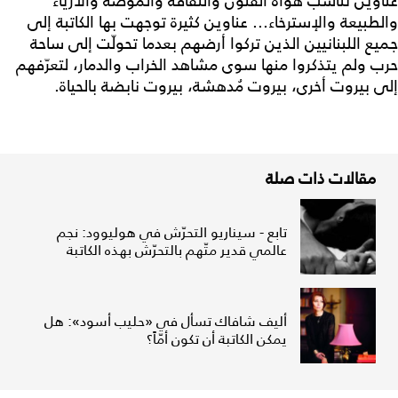
عناوين تناسب هواة الفنون والثقافة والموضة والأزياء
والطبيعة والإسترخاء... عناوين كثيرة توجهت بها الكاتبة إلى
جميع اللبنانيين الذين تركوا أرضهم بعدما تحولّت إلى ساحة
حرب ولم يتذكروا منها سوى مشاهد الخراب والدمار، لتعرّفهم
إلى بيروت أخرى، بيروت مُدهشة، بيروت نابضة بالحياة.
مقالات ذات صلة
تابع - سيناريو التحرّش في هوليوود: نجم
عالمي قدير متّهم بالتحرّش بهذه الكاتبة
أليف شافاك تسأل في «حليب أسود»: هل
يمكن الكاتبة أن تكون أمّاً؟