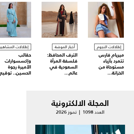
إطلالات النجوم
أخبار الموضة
إطلالات المشاهير
ميريام فارس
الترف المحافظ:
حقائب
تتمرد بأزياء
فلسفة المرأة
وإكسسوارات
مستوحاة من
السعودية في
الأميرة رجوة
الخزانة...
عالم...
الحسين.. توقيع.
المجلة الالكترونية
العدد 1098 | تموز 2026