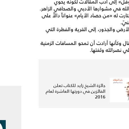
فل» إلى أدب المقالات لكونه يحوي
ه في مشوارها الأدبي والصحافي الزاهر.
رت له «من حصاد الأيام» عنواناً دالاًّ على
يّ.
أرض والجذور، إلى القرية والفطرة التي
ال وكأنها أرادت أن تمحو المسافات الزمنية
ي نصرالله ولغتها.
جائزة الشيخ زايد للكتاب تعلن
الفائزين في دورتها العاشرة لعام
2016