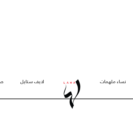
نساء ملهمات
لايف ستايل
صح