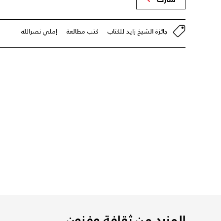
جائزة الشيخ زايد للكتاب
كتب مطالعة
إملي نصرالله
المزيد من ثقافة وفنون