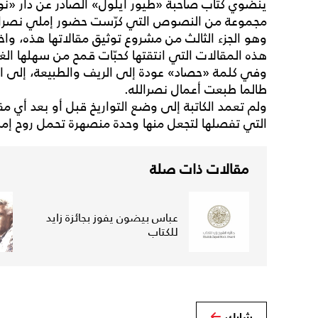
ينضوي كتاب صاحبة «طيور أيلول» الصادر عن دار «نو
مجموعة من النصوص التي كرّست حضور إملي نصرالل
وهو الجزء الثالث من مشروع توثيق مقالاتها هذه، واختا
هذه المقالات التي انتقتها كحبّات قمح من سهلها الغن
وفي كلمة «حصاد» عودة إلى الريف والطبيعة، إلى ال
طالما طبعت أعمال نصرالله.
ولم تعمد الكاتبة إلى وضع التواريخ قبل أو بعد أي مق
التي تفصلها لتجعل منها وحدة منصهرة تحمل روح إمل
مقالات ذات صلة
عباس بيضون يفوز بجائزة زايد
للكتاب
شارك