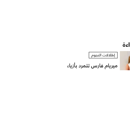
اءة
إطلالات النجوم
ميريام فارس تتمرد بأزياء
مستوحاة من الخزانة...
إطلالات النجوم
نانسي عجرم بقميص
مفتوح في لقطات عفوية
على...