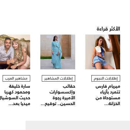
الأكثر قراءة
إطلالات النجوم
إطلالات المشاهير
مشاهير العرب
ميريام فارس
حقائب
سارة خليفة
تتمرد بأزياء
وإكسسوارات
ومحمود كهربا
مستوحاة من
الأميرة رجوة
حديث السوشيال
الخزانة...
الحسين.. توقيع...
ميديا بعد...