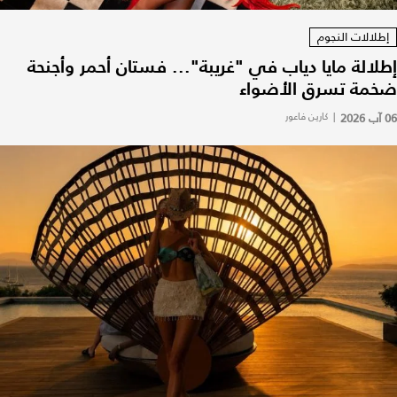
إطلالات النجوم
إطلالة مايا دياب في "غريبة"... فستان أحمر وأجنحة
ضخمة تسرق الأضواء
06 آب 2026
|
كارين فاعور