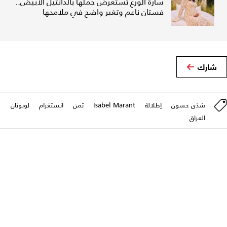
سارة الورع تستعرض حملها بالدانتيل الأبيض..
فستان ناعم وتغير واضح في ملامحها
شارك
شذى حسون
إطلالة
Isabel Marant
ثمن
انستغرام
لوبوتان
العراق