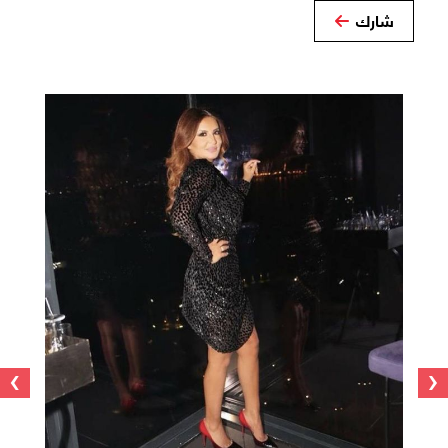
شارك
›
‹