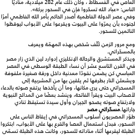
العاص في الفسطاط ، وكان ذلك عام 282 ميلادية، مناديًا
الناس: «عباد الله تسحّروا فإن في السحور بركة».
وفي عصر الدولة الفاطمية أصدر الحاكم بأمر الله الفاطمي أمرًا
لجنوده بأن يمرّوا على البيوت ويقرعوا على الأبواب ليوقظوا
النائمين للسحور.
ومع مرور الزمن كُلّف شخص بهذه المهمّة ويعرف
بالمسحّراتي.
ويذكر المستشرق والرحالة الإنكليزي إدوارد لين الذي زار مصر
في القرن التاسع عشر أن نساء الطبقة الوسطى في العصر
العباسي كن يضعن نقودًا معدنية داخل ورقة صغيرة ملفوفة
ويشعلن النار بطرفها ثم يلقين بها من المشربية إلى
المسحراتي حتى يرى مكانها، وما أن يأخذها يرتفع صوته بالدعاء
لأصحاب البيت ويقرأ الفاتحة، وينشد بعضًا من المدائح النبوية
ولارتفاع صوته يصحو الجيران وأول سيدة تستيقظ تنادي
جاراتها.
مسحّراتي مصر
طوّر المصريون أسلوب المسحراتي في إيقاظ الناس على
السحور، فبدل استعمال العصا والقرع بها على الأبواب، ابتكروا
الطبلة ليقرعها أثناء مناداته للسحور، وكانت هذه الطبلة تسمّى