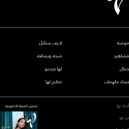
موضة
لايف ستايل
مشاهير
صحة ورشاقة
جمال
لها فيديو
نساء ملهمات
مطبخ لها
أعداد لها
تحميل المجلة الاكترونية
عن لها