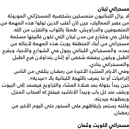
مسحراتي لبنان
لا يزال اللبنانيون متمسكين بشخصية المسحرّاتي الموروثة
من عصر المماليك، حين كان أغلب الذين تولوا هذه المهمة من
المتصوفين والدراويش، طمعًا بالثواب والتقرّب من الله.
ولكل حي وشارع من مدن لبنان التي تكون غالبيتها مسلمة
مسحراتي من أبناء المنطقة يورث هذه المهمة لأبنائه من
بعده، والمسحراتي اللبناني يجول في الشوارع والأحياء ويقرع
الطبل ويكون برفقته شخص أو إثنان يتداولان قرع الطبل
والمسحراتي ينادي.
وفي الأيام العشرة الأخيرة من رمضان يتلقى من الناس
إكراميات أو ما يعرف باللهجة اللبنانية بالـ «عيدية».
حين يبدأ بجولة بعد صلاة العشاء والتراويح فيصعد إلى البيوت
ويقف عند كل باب ويبدأ الأناشيد فيفتح له أصحاب المنزل
ويعطونه عيديته.
ولكنه يستمر بإيقاظهم على السحور حتى اليوم الأخير من
رمضان.
مسحراتي الكويت وعُمان