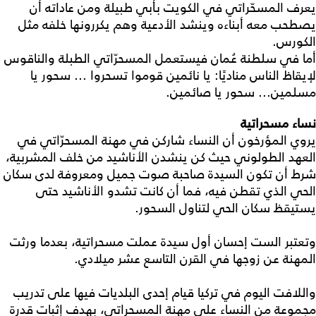
يعرف المسحّراتي في الكويت بأبي طبيلة ومن عاداته أن
يصطحب معه أبناءه وينشد الأدعية وهم يكررونها خلفه مثل
الكورس.
أما في سلطنة عُمان فيستعمل المسحرّاتي الطبلة والناقوس
لإيقاظ الناس مناديًا: يا نائمين قوموا تسحروا ... سحور يا
مسلمين... سحور يا صائمين.
نساء مسحراتية
يروي المؤرخون أن النساء شاركن في مهنة المسحرّاتي في
العهد الطولوني حيث كن ينشدن الأناشيد من خلف المشربية،
شرط أن تكون السيدة صاحبة صوت جميل ومعروفة لدى سكان
الحي الذي تقطن فيه، فما أن كانت تشدو الأناشيد حتى
يستيقظ سكان الحي لتناول السحور.
وتعتبر الست إحسان أول سيدة عملت مسحراتية، بعدما ورثت
المهنة عن زوجها في القرن التاسع عشر ميلادي.
واللافت اليوم في تركيا قيام إحدى البلديات فيها على تدريب
مجموعة من النساء على مهنة المسحراتي، بهدف إثبات قدرة