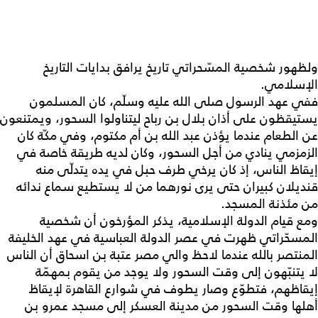
ولظهور شخصية المسّحراتي تاريخ يرافق بدايات التاريخ
الإسلامي.
ففي عهد الرسول صلى الله عليه وسلّم، كان المسلمون
يستيقظون على أذان بلال بن رباح ليتناولوا السحور، ويمتنعون
عن الطعام عندما يؤذن عبد الله بن أم مكتوم، وفي مكّة كان
الزمزمي ينادي من أجل السحور، وكان لديه طريقة خاصة في
إيقاظ الناس، إذ كان يرخي طرف حبل في يده يتدلّى منه
قنديلان كبيران حتى يرى نورهما من لا يستطيع سماع ندائه
من مئذنة المسجد.
ومع قيام الدولة الإسلامية، يذكر المؤرخون أن شخصية
المسحّراتي ظهرت في عصر الدولة العباسية في عهد الخليفة
المنتصر بالله عندما لاحظ والي مصر عتبة بن اسحاق أن الناس
لا يتنبّهون إلى وقت السحور ولا يوجد من يقوم بمهمّة
إيقاظهم، فتطوّع وصار يطوف في شوارع القاهرة لإيقاظ
أهلها وقت السحور من مدينة العسكر إلى مسجد عمرو بن