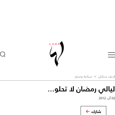
لايف ستايل
>
سياحة وسفر
ليالي رمضان لا تحلو...
02 آب 2012
شارك