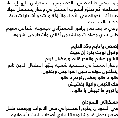
بازة، وهي طبلة صغيرة الحجم يقرع المسحراتي عليها إيقاعات
منتظمة، ثم تطوّر أسلوب المسحّراتي وصار يستعمل طبلاً
كبيرًا أثناء تجواله في الأحياء والأزقّة ويشدو أشعارًا شعبية
خاصة بالمناسبة.
وفي ما بعد صار يرافق المسحرّاتي مجموعة أشخاص معهم
طبل بلدي وصاجات وينشدون أغانيَ وأشعار من أشهرها:
إصحى يا نايم وحّد الدايم
وقول نويت بكرة إن حييت
الشهر صايم والفجر قايم ورمضان كريم...
وصار المسحرّاتي شخصية شعبية يحبّها الأطفال الذين كانوا
يتحلّقون حوله حاملين الفوانيس ويغنون:
حالو يا حالو رمضان كريم يا حالو
فك الكيس وادينا بقشيش
يا تروح ما تجيش يا حالو...
مسحّراتي السودان
في السودان يطرق المسحراتي على الأبواب وبرفقته طفل
صغير يحمل فانوسًا ودفترًا ينادي أصحاب البيت بأسمائهم.