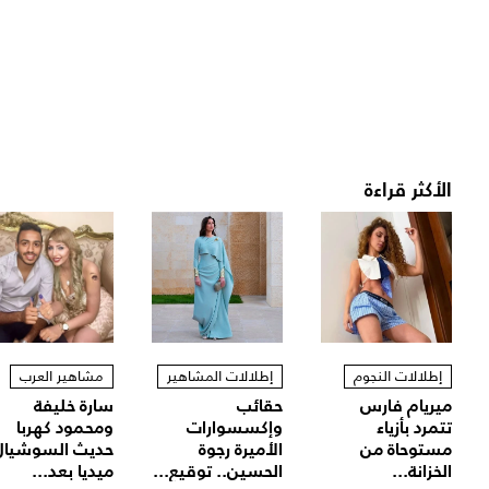
الأكثر قراءة
إطلالات النجوم
إطلالات المشاهير
مشاهير العرب
ميريام فارس
حقائب
سارة خليفة
تتمرد بأزياء
وإكسسوارات
ومحمود كهربا
مستوحاة من
الأميرة رجوة
حديث السوشيال
الخزانة...
الحسين.. توقيع...
ميديا بعد...