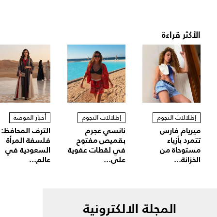
الأكثر قراءة
إطلالات النجوم
إطلالات النجوم
أخبار الموضة
ميريام فارس
نانسي عجرم
الترف المحافظ:
تتمرد بأزياء
بقميص مفتوح
فلسفة المرأة
مستوحاة من
في لقطات عفوية
السعودية في
الخزانة...
على...
عالم...
المجلة الالكترونية