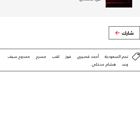
شارك
نجم السعودية
أحمد قصيري
فوز
لقب
مسرح
ممدوح سيف
وعد
هشام مدخلي