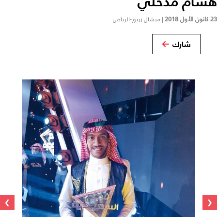
هشام مدخلي
23 كانون الأول 2018
|
ميشال زريق-الرياض
شارك
›
‹