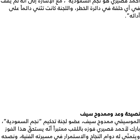
أحمد قصيري هو نجم السعودية”، مع الإشارة إلى أنّه لم يقف
في أي حلقة في دائرة الخطر، واللجنة كانت تثني دائماً على
أدائه”.
نصيحة وعد وممدوح سيف
الموسيقي ممدوح سيف، عضو لجنة تحكيم “نجم السعودية”،
بارك لأحمد قصيري فوزه باللقب معتبراً أنّه يستحقّ هذا الفوز
ويتمنّى له دوام النجاح والاستمرار في مسيرته الفنية، ونصحه