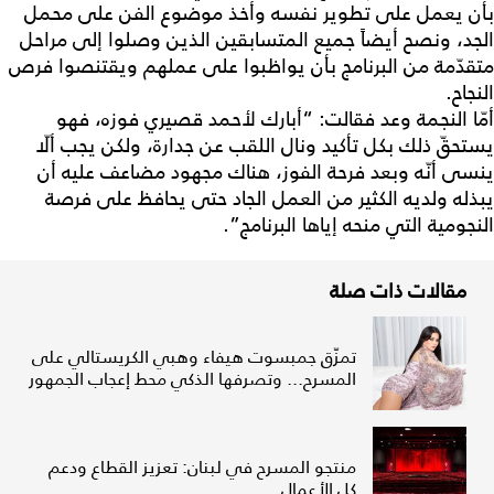
بأن يعمل على تطوير نفسه وأخذ موضوع الفن على محمل
الجد، ونصح أيضاً جميع المتسابقين الذين وصلوا إلى مراحل
متقدّمة من البرنامج بأن يواظبوا على عملهم ويقتنصوا فرص
النجاح.
أمّا النجمة وعد فقالت: “أبارك لأحمد قصيري فوزه، فهو
يستحقّ ذلك بكل تأكيد ونال اللقب عن جدارة، ولكن يجب ألّا
ينسى أنّه وبعد فرحة الفوز، هناك مجهود مضاعف عليه أن
يبذله ولديه الكثير من العمل الجاد حتى يحافظ على فرصة
النجومية التي منحه إياها البرنامج”.
مقالات ذات صلة
تمزّق جمبسوت هيفاء وهبي الكريستالي على
المسرح... وتصرفها الذكي محط إعجاب الجمهور
منتجو المسرح في لبنان: تعزيز القطاع ودعم
كل الأعمال