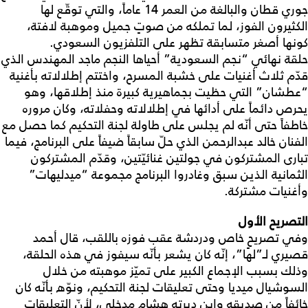
جوري قطان والبالغة من العمر 14 عاماً، والتي توقّع لها
الكثيرون الفوز، لما تملكه من صوتٍ جميل وموهبة لافتة،
كونها أصغر متسابقة تظهر على التلفزيون السعودي.
حلقة نهائي “نجم السعودية” أحياها النجم ماجد المهندس الذي
قدّم ثلاث أغنيات على خشبة المسرح، واختتم إطلالاته بأغنية
“عطشان” التي حظيت بجماهيرية كبيرة منذ إطلاقها، وهو
يحرص دائماً على أدائها في إطلالاته وحفلاته، وكان مروره
خاطفاً حتى أنّه لم يجلس على طاولة لجنة التحكيم كما حصل مع
الفنان خالد عبدالرحمن الذي حلّ سابقاً ضيفاً على البرنامج، فيما
تبارى المشتركون في جولتين غنائيّتين، وقدّم المشتركون
الثمانية الذين سبق وغادروا البرنامج مجموعة “ميدليهات”
وأغنيات مشتركة.
التصريح الأول
وفي تصريحٍ خاص ودردشة عقب فوزه باللقب، قال أحمد
قصيري لـ”لها”، إنّه كان يشعر بأنّه سيفوز في هذه الحلقة،
وذلك بسبب الإجماع الكبير على تميّز موهبته من خلال
السوشيال ميديا وحتى تعليقات لجنة التحكيم، ونوّه بأنّه كان
خائفاً من صديقه وابن ديرته هشام مدخلي، لأنّ التعليقات