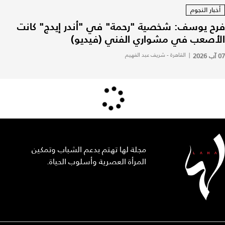
أخبار النجوم
فرح يوسف: شخصية "رحمة" في "أندر إيدج" كانت
الأصعب في مشواري الفني (فيديو)
07 آب 2026
|
القاهرة - شريف عبد الفهيم
مجلة لها تهتم بدعم الشباب وتمكين
المرأة العصرية وأسلوب الحياة.