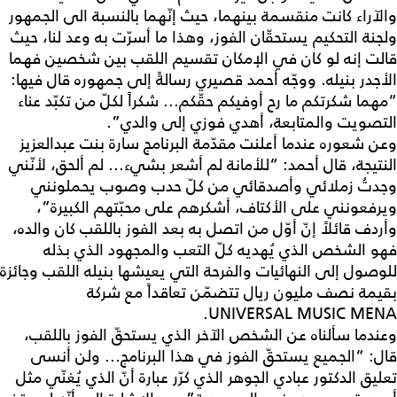
والآراء كانت منقسمة بينهما، حيث إنّهما بالنسبة الى الجمهور
ولجنة التحكيم يستحقّان الفوز، وهذا ما أسرّت به وعد لنا، حيث
قالت إنه لو كان في الإمكان تقسيم اللقب بين شخصين فهما
الأجدر بنيله. ووجّه أحمد قصيري رسالةً إلى جمهوره قال فيها:
“مهما شكرتكم ما رح أوفيكم حقّكم... شكراً لكلّ من تكبّد عناء
التصويت والمتابعة، أهدي فوزي إلى والدي”.
وعن شعوره عندما أعلنت مقدّمة البرنامج سارة بنت عبدالعزيز
النتيجة، قال أحمد: “للأمانة لم أشعر بشيء... لم ألحق، لأنّني
وجدتُ زملائي وأصدقائي من كلّ حدب وصوب يحملونني
ويرفعونني على الأكتاف، أشكرهم على محبّتهم الكبيرة”،
وأردف قائلاً إنّ أوّل من اتصل به بعد الفوز باللقب كان والده،
فهو الشخص الذي يُهديه كلّ التعب والمجهود الذي بذله
للوصول إلى النهائيات والفرحة التي يعيشها بنيله اللقب وجائزة
بقيمة نصف مليون ريال تتضمّن تعاقداً مع شركة
UNIVERSAL MUSIC MENA.
وعندما سألناه عن الشخص الآخر الذي يستحقّ الفوز باللقب،
قال: “الجميع يستحقّ الفوز في هذا البرنامج... ولن أنسى
تعليق الدكتور عبادي الجوهر الذي كرّر عبارة أنّ الذي يُغنّي مثل