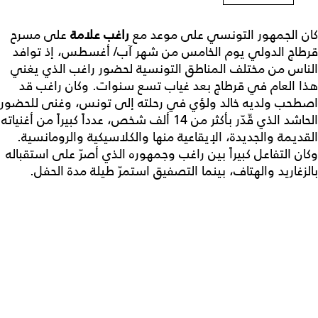
كان الجمهور التونسي على موعد مع
راغب علامة
على مسرح
قرطاج الدولي يوم الخامس من شهر آب/ أغسطس، إذ توافد
الناس من مختلف المناطق التونسية لحضور راغب الذي يغني
هذا العام في قرطاج بعد غياب تسع سنوات. وكان راغب قد
اصطحب ولديه خالد ولؤي في رحلته إلى تونس، وغنى للحضور
الحاشد الذي قّدّر بأكثر من 14 ألف شخص، عدداً كبيراً من أغنياته
القديمة والجديدة، الإيقاعية منها والكلاسيكية والرومانسية.
وكان التفاعل كبيراً بين راغب وجمهوره الذي أصرّ على استقباله
بالزغاريد والهتاف، بينما التصفيق استمرّ طيلة مدة الحفل.