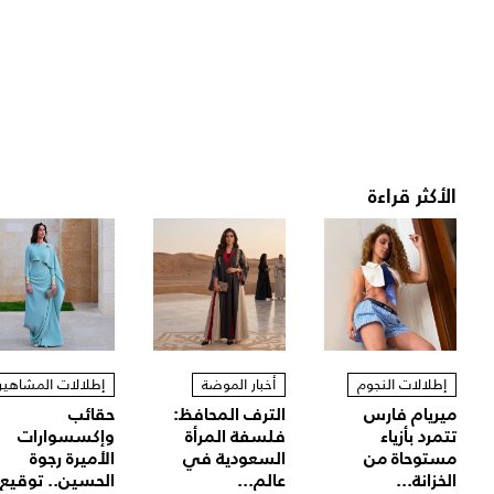
الأكثر قراءة
إطلالات النجوم
أخبار الموضة
إطلالات المشاهير
ميريام فارس
الترف المحافظ:
حقائب
تتمرد بأزياء
فلسفة المرأة
وإكسسوارات
مستوحاة من
السعودية في
الأميرة رجوة
الخزانة...
عالم...
الحسين.. توقيع.