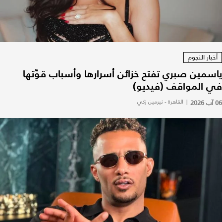
أخبار النجوم
ياسمين صبري تفتح خزائن أسرارها وأسباب قوّتها
في المواقف (فيديو)
06 آب 2026
|
القاهرة - نيرمين زكي