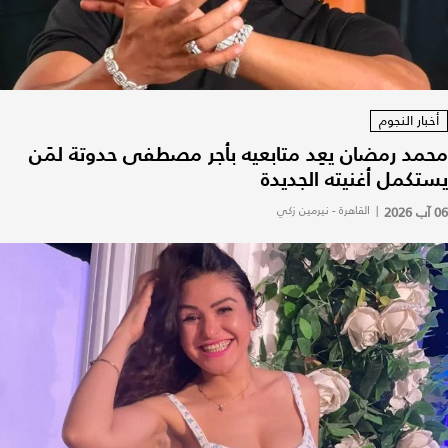
أخبار النجوم
محمد رمضان يعِد متابعيه بأجر مصطفى حدوتة لمَن
يستكمل أغنيته الجديدة
06 آب 2026
|
القاهرة - نيرمين زكي