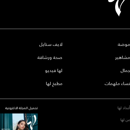
موضة
لايف ستايل
مشاهير
صحة ورشاقة
جمال
لها فيديو
نساء ملهمات
مطبخ لها
أعداد لها
تحميل المجلة الاكترونية
عن لها