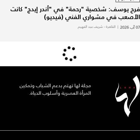
فرح يوسف: شخصية "رحمة" في "أندر إيدج" كانت
الأصعب في مشواري الفني (فيديو)
07 آب 2026
|
القاهرة - شريف عبد الفهيم
مجلة لها تهتم بدعم الشباب وتمكين
المرأة العصرية وأسلوب الحياة.