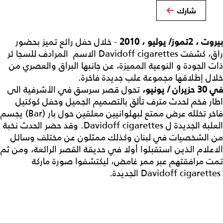
شارك
بيروت ، 2تموز/ يوليو ، 2010
- خلال حفل رائع تميز بحضور
راق، كشفت Davidoff cigarettes الاسم المرادف للسجا ئر
ذات الجودة و النوعية المميزة، عن جانبها البراق والعصري من
خلال إطلاقها مجموعة علب جديدة فاخرة.
في 30 حزيران / يونيو،
تحول قصر سرسق في الأشرفية الى
اطار فخم لحدث مترف تألق بالتصميم الجميل وحفل كوكتيل
فاخر تخلله عرض ممتع لبهلوانيين معلقين حول بار (Bar) يجسم
العلبة الجديدة ل Davidoff cigarettes. وقد حضر الحدث نخبة
من الشخصيات في لبنان وكذلك ممثلون عن مختلف وسائل
الاعلام الذين استقبلوا أولا في حديقة القصر الرائعة، ومن ثم
تمت مرافقتهم عبر ممر غامض، ليكتشفوا صورة ماركة
Davidoff cigarettes الجديدة.