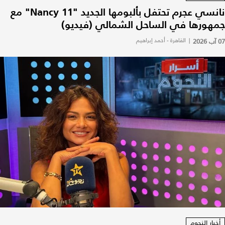
نانسي عجرم تحتفل بألبومها الجديد "Nancy 11" مع
جمهورها في الساحل الشمالي (فيديو)
07 آب 2026
|
القاهرة - أحمد إبراهيم
أخبار النجوم