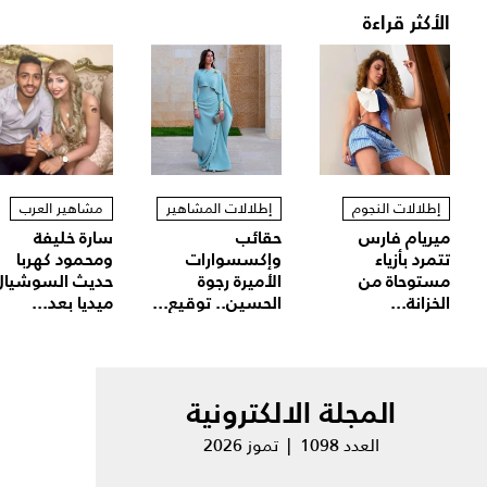
الأكثر قراءة
إطلالات النجوم
إطلالات المشاهير
مشاهير العرب
ميريام فارس
حقائب
سارة خليفة
تتمرد بأزياء
وإكسسوارات
ومحمود كهربا
مستوحاة من
الأميرة رجوة
حديث السوشيال
الخزانة...
الحسين.. توقيع...
ميديا بعد...
المجلة الالكترونية
العدد 1098 | تموز 2026