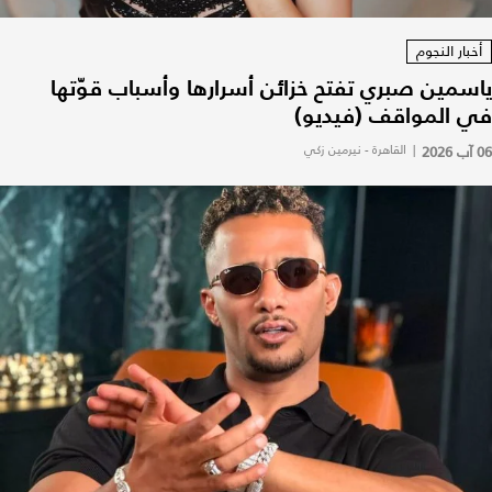
أخبار النجوم
ياسمين صبري تفتح خزائن أسرارها وأسباب قوّتها
في المواقف (فيديو)
06 آب 2026
|
القاهرة - نيرمين زكي