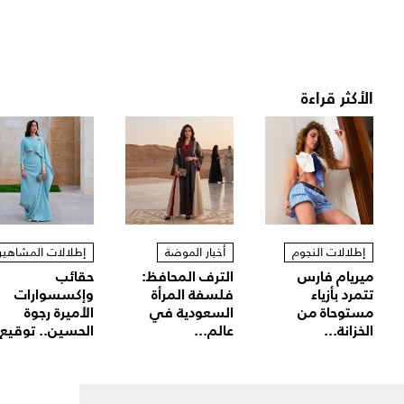
الأكثر قراءة
إطلالات النجوم
أخبار الموضة
إطلالات المشاهير
ميريام فارس
الترف المحافظ:
حقائب
تتمرد بأزياء
فلسفة المرأة
وإكسسوارات
مستوحاة من
السعودية في
الأميرة رجوة
الخزانة...
عالم...
الحسين.. توقيع.