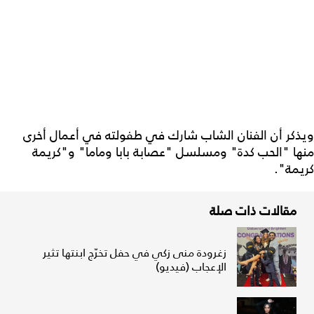
ويذكر أن الفنان الشاب شارك في طفولته في أعمال أخرى
منها "الحب كدة" ومسلسل "عصابة بابا وماما" و"كريمة
كريمة".
مقالات ذات صلة
زغرودة منى زكي في حفل تخرّج ابنتها تثير
الإعجاب (فيديو)