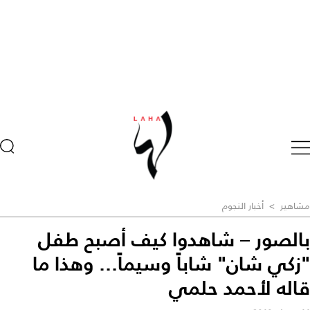
مشاهير
>
أخبار النجوم
بالصور – شاهدوا كيف أصبح طفل
"زكي شان" شاباً وسيماً... وهذا ما
قاله لأحمد حلمي