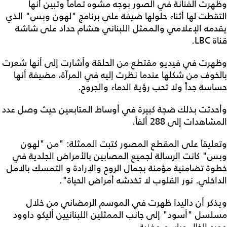
وظهرت الفنانة في الصور بوجه مشوه تماماً وتبين أنها
التقطت لها أثناء حلولها ضيفة على برنامج "لهون وبس" الذي
يقدمه الإعلامي والممثل اللبناني هشام حداد على شاشة
قناة LBC.
وظهرت في فيديو مقتطع من الحلقة وأشارت إلى أنها شعرت
بالخوف من شكلها عندما نظرت إليه في المرآة، مضيفة أنها
حساسة جداً ولا تحب رؤية الدماء والجروح.
وأحدثت بذلك ضجة كبيرة في أوساط المتابعين حيث وصل عدد
المشاهدات إلى 288 ألفاً.
وتعليقاً على المقطع المصور كتبت الممثلة: "من "لهون
وبس" كانت الرسالة لجميع المصابين بالأمراض الجلدية في
خطوة تضامنية مؤمنة بجمال الروح والإرادة و التمسك بالامل
الداخلي. نور القلوب لا تخدشه أمراض الحياة".
ويذكر أن داليدا ظهرت في الموسم الرمضاني من خلال
مسلسل "أسود" إلى جانب الممثلين اللبنانيين أليكو داوود
وورد الخال وباسم مغنية.