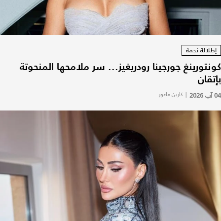
إطلالة نجمة
كونتورينغ جورجينا رودريغيز... سر ملامحها المنحوتة
بإتقان
04 آب 2026
|
كارين فاعور