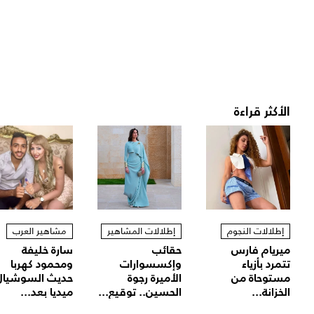
الأكثر قراءة
إطلالات النجوم
إطلالات المشاهير
مشاهير العرب
ميريام فارس
حقائب
سارة خليفة
تتمرد بأزياء
وإكسسوارات
ومحمود كهربا
مستوحاة من
الأميرة رجوة
حديث السوشيال
الخزانة...
الحسين.. توقيع...
ميديا بعد...