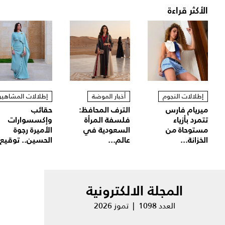
الأكثر قراءة
إطلالات النجوم
أخبار الموضة
إطلالات المشاهير
ميريام فارس
الترف المحافظ:
حقائب
تتمرد بأزياء
فلسفة المرأة
وإكسسوارات
مستوحاة من
السعودية في
الأميرة رجوة
الخزانة...
عالم...
الحسين.. توقيع.
المجلة الالكترونية
العدد 1098 | تموز 2026