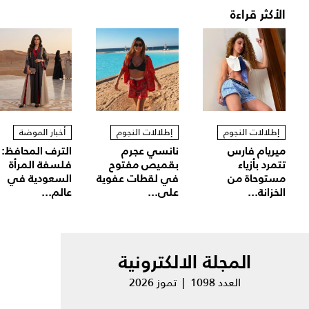
الأكثر قراءة
إطلالات النجوم
إطلالات النجوم
أخبار الموضة
ميريام فارس
نانسي عجرم
الترف المحافظ:
تتمرد بأزياء
بقميص مفتوح
فلسفة المرأة
مستوحاة من
في لقطات عفوية
السعودية في
الخزانة...
على...
عالم...
المجلة الالكترونية
العدد 1098 | تموز 2026