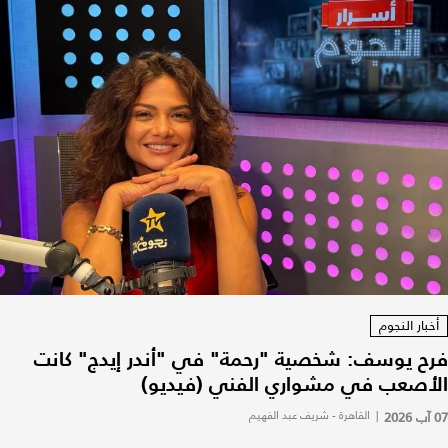
أخبار النجوم
فرح يوسف: شخصية "رحمة" في "أندر إيدج" كانت
الأصعب في مشواري الفني (فيديو)
07 آب 2026
|
القاهرة - شريف عبد الفهيم