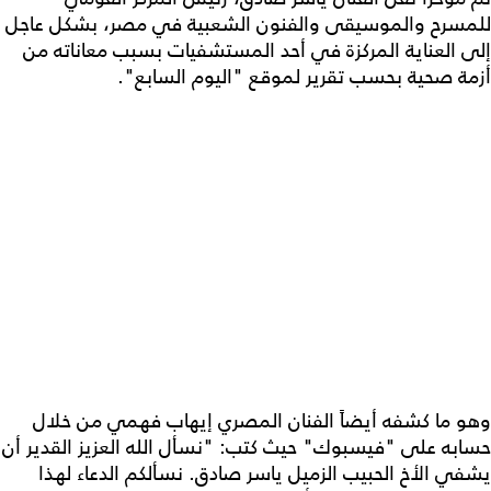
للمسرح والموسيقى والفنون الشعبية في مصر، بشكل عاجل
إلى العناية المركزة في أحد المستشفيات بسبب معاناته من
أزمة صحية بحسب تقرير لموقع "اليوم السابع".
وهو ما كشفه أيضاً الفنان المصري إيهاب فهمي من خلال
حسابه على "فيسبوك" حيث كتب: "نسأل الله العزيز القدير أن
يشفي الأخ الحبيب الزميل ياسر صادق. نسألكم الدعاء لهذا