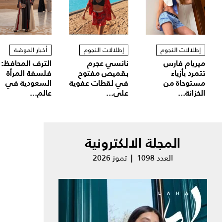
إطلالات النجوم
إطلالات النجوم
أخبار الموضة
ميريام فارس
نانسي عجرم
الترف المحافظ:
تتمرد بأزياء
بقميص مفتوح
فلسفة المرأة
مستوحاة من
في لقطات عفوية
السعودية في
الخزانة...
على...
عالم...
المجلة الالكترونية
العدد 1098 | تموز 2026