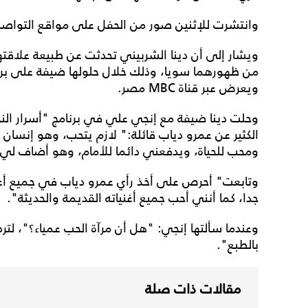
وانتشرت للإثنين صور من الحفل على مواقع التواصل ت
ويشار إلى أن دينا الشربيني تحدثت عن طبيعة علاقته
من ظهورهما سويا، وذلك خلال حلولها ضيفة على برن
ويعرض عبر قناة MBC مصر.
الكثير عن عمرو دياب قائلة:" لازم يتحب، وهو إنسان
ومحب للحياة، ويدفعني دائما للأمام، وهو أضاف لي
وتابعت" أحرص على أخذ رأي عمرو دياب في جميع أعما
جدا، كما أنني أحب جميع أغنياته القديمة والحديثة".
وعندما سألتها إنجي: "هل أن مرآة الحب عمياء؟"، لترد 
بالطبع".
مقالات ذات صلة