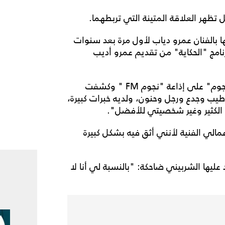
ظهر العلاقة المتينة التي تربطهما.
ا بالفنان عمرو دياب لأول مرة بعد سنوات
امج "الحكاية" من تقديم عمرو أديب
وحلت دينا ضيفة مع إنجي علي في برنامج "أسرار النجوم" على إذاعة "نجوم FM " وكشفت
 طيب وجدع ورجل وحنون، ولديه خبرات كبيرة،
 الكثير وغير شخصيتي للأفضل".
لي الفنية لأنني أثق فيه بشكل كبيرة
عليها الشربيني ضاحكة: "بالنسبة لي أنا لا