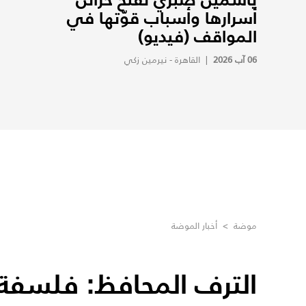
أسرارها وأسباب قوّتها في
المواقف (فيديو)
06 آب 2026
|
القاهرة - نيرمين زكي
موضة
>
أخبار الموضة
الترف المحافظ: فلسفة ا