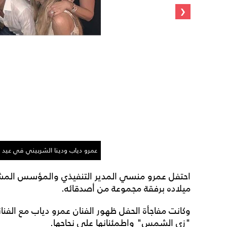
‹
عمرو دياب ودينا الشربيني في عيد ا
احتفل عمرو منسي المدير التنفيذي والمؤسس المشا
ميلاده برفقة مجموعة من أصدقائه.
وكانت مفاجأة الحفل ظهور الفنان عمرو دياب مع الفن
"زي الشمس" واطمئنانها على نجاحها.