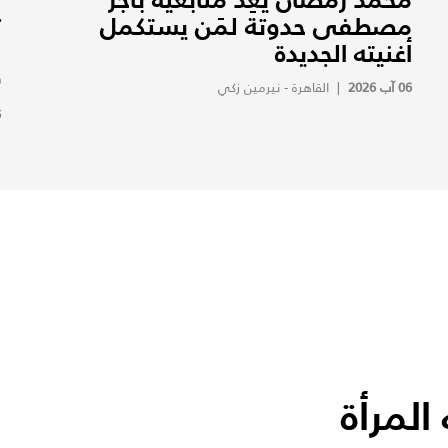
مصطفى حدوتة لمَن يستكمل
ت
أغنيته الجديدة
و
(
06 آب 2026
|
القاهرة - نيرمين زكي
6
لمرأة