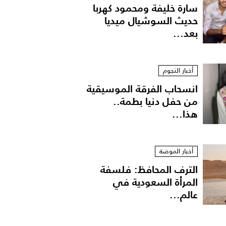
سارة خليفة ومحمود كهربا
حديث السوشيال ميديا
بعد...
أخبار النجوم
انسحاب الفرقة الموسيقية
من حفل دنيا بطمة..
هذا...
عمرو دياب ودينا الشربيني في أحدث ظهور لهما معا
أخبار الموضة
الترف المحافظ: فلسفة
المرأة السعودية في
عالم...