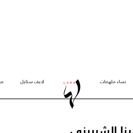
نساء ملهمات
لايف ستايل
صح
نا الشربيني