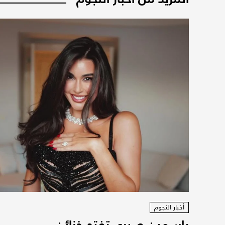
أخبار النجوم
ياسمين صبري تفتح خزائن