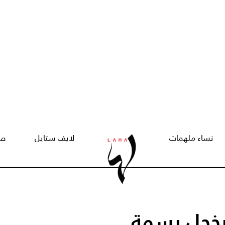
نساء ملهمات
لايف ستايل
صح
يخجل بسمة