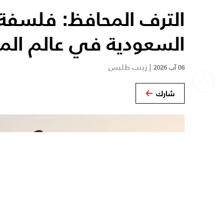
الترف المحافظ: فلسفة ا
السعودية في عالم الم
|
زينب طليس
06 آب 2026
شارك