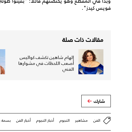
وبدا في المقطع وهو يحتضنهم قائلاً: "بقيتوا طول
فويس كيدز".
مقالات ذات صلة
إلهام شاهين تكشف كواليس
أصعب اللحظات في مشوارها
الفني
شارك
الفن
مشاهير
النجوم
أخبار النجوم
أخبار الفن
بسمة 