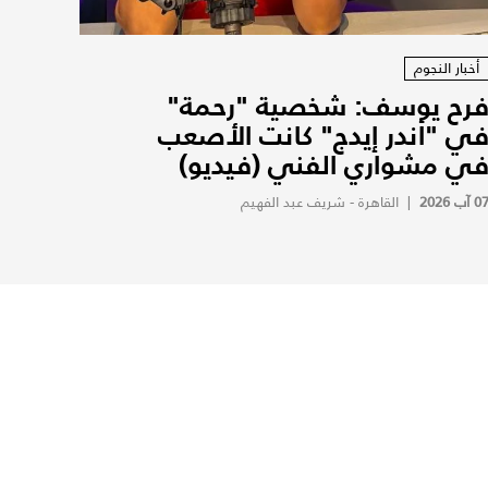
أخبار النجوم
رح يوسف: شخصية "رحمة"
ي "أندر إيدج" كانت الأصعب
ي مشواري الفني (فيديو)
0 آب 2026
|
القاهرة - شريف عبد الفهيم