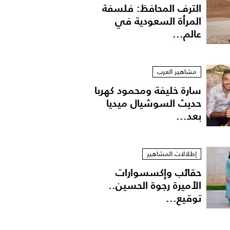
الترف المحافظ: فلسفة
المرأة السعودية في
عالم...
مشاهير العرب
سارة خليفة ومحمود كهربا
حديث السوشيال ميديا
بعد...
إطلالات المشاهير
حقائب وإكسسوارات
الأميرة رجوة الحسين..
توقيع...