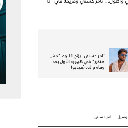
ي وأطول... تامر حسني وفريقه في "ذا
تامر حسني يروّج لألبوم "مش
هتكرر" في ظهوره الأول بعد
وفاة والده (فيديو)
بوسيل
تامر حسني