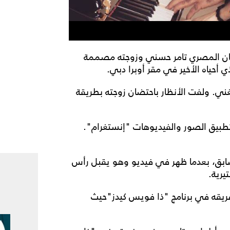
نان المصري تامر حسني وزوجته مصممة
أحياه الأخير في مقر أوبرا دبي.
غني. ولفت الأنظار باحتضان زوجته بطريقة
تطبيق الصور والفيديوهات "إنستغرام".
بق، بعدما ظهر في فيديو وهو يقبل رأس
يرية.
فريقه في برنامج "ذا فويس كيدز"حيث