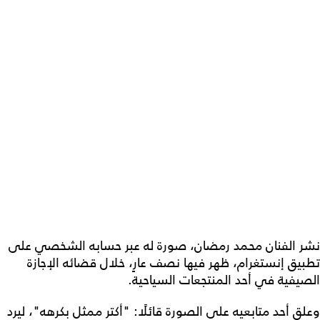
نشر الفنان محمد رمضان، صورة له عبر حسابه الشخصي على
تطبيق إنستغرام، ظهر فيها نصف عارٍ، خلال قضائه الإجازة
الصيفية في أحد المنتجعات السياحية.
وعلق أحد متابعيه على الصورة قائلًا: "أكتر ممثل بكرهه"، ليرد