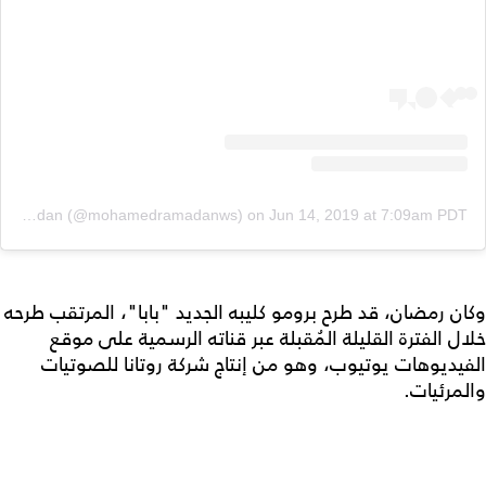
A post shared by Mohamed Ramadan (@mohamedramadanws)
on
Jun 14, 2019 at 7:09am PDT
وكان رمضان، قد طرح برومو كليبه الجديد "بابا"، المرتقب طرحه
خلال الفترة القليلة المُقبلة عبر قناته الرسمية على موقع
الفيديوهات يوتيوب، وهو من إنتاج شركة روتانا للصوتيات
والمرئيات.