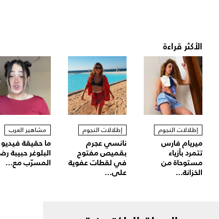
الأكثر قراءة
إطلالات النجوم
إطلالات النجوم
مشاهير العرب
ميريام فارس
نانسي عجرم
ما حقيقة فيديو
تتمرد بأزياء
بقميص مفتوح
البلوغر حبيبة رض
مستوحاة من
في لقطات عفوية
المسرّب مع...
الخزانة...
على...