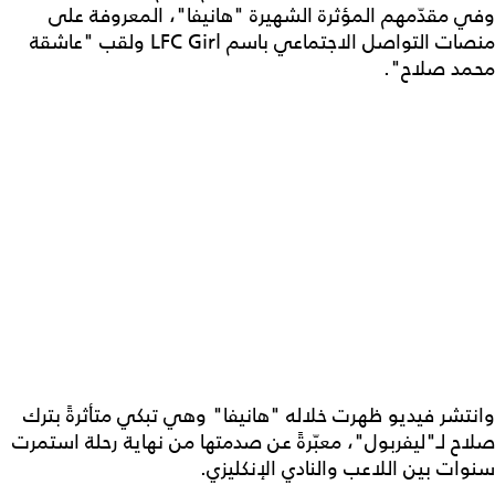
وفي مقدّمهم المؤثرة الشهيرة "هانيفا"، المعروفة على
منصات التواصل الاجتماعي باسم LFC Girl ولقب "عاشقة
محمد صلاح".
وانتشر فيديو ظهرت خلاله "هانيفا" وهي تبكي متأثرةً بترك
صلاح لـ"ليفربول"، معبّرةً عن صدمتها من نهاية رحلة استمرت
سنوات بين اللاعب والنادي الإنكليزي.