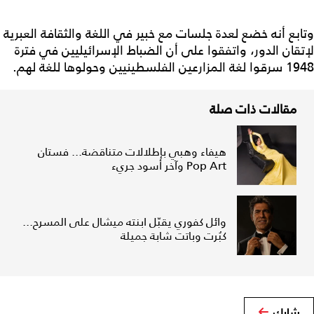
وتابع أنه خضع لعدة جلسات مع خبير في اللغة والثقافة العبرية
لإتقان الدور، واتفقوا على أن الضباط الإسرائيليين في فترة
1948 سرقوا لغة المزارعين الفلسطينيين وحولوها للغة لهم.
مقالات ذات صلة
هيفاء وهبي بإطلالات متناقضة... فستان
Pop Art وآخر أسود جريء
وائل كفوري يقبّل ابنته ميشال على المسرح...
كبُرت وباتت شابة جميلة
شارك