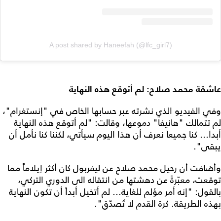
A post shared by Haneefah (@lfc_girl7)
عاشقة محمد صلاح: لم أتوقع هذه النهاية
وفي الفيديو الذي نشرته عبر حسابها الخاص في "إنستغرام"،
لم تتمالك "هانيفا" دموعها، وقالت: "لم أتوقع هذه النهاية
أبداً... كنا جميعاً نعرف أن هذا اليوم سيأتي، لكننا كنا نأمل أن
يبقى".
وأضافت أن رحيل محمد صلاح عن ليفربول كان أكثر إيلاماً مما
توقعت، معبّرةً عن دهشتها من انتقاله الى الدوري التركي،
بالقول: "إنه أمر مؤلم للغاية... لم أتخيل أبداً أن تكون النهاية
بهذه الطريقة. كرة القدم لا تُصدّق".