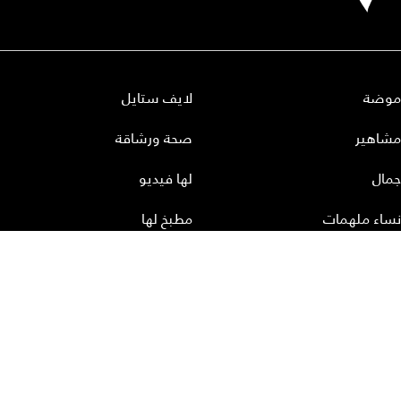
موضة
لايف ستايل
مشاهير
صحة ورشاقة
جمال
لها فيديو
نساء ملهمات
مطبخ لها
أعداد لها
تحميل المجلة الاكترونية
عن لها
إتصل بنا