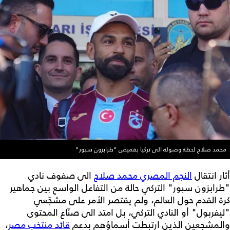
محمد صلاح لحظة وصوله الى تركيا بقميص "طرابزون سبور"
أثار انتقال
النجم المصري محمد صلاح
الى صفوف نادي
"طرابزون سبور" التركي حالة من التفاعل الواسع بين جماهير
كرة القدم حول العالم، ولم يقتصر الأمر على مشجّعي
"ليفربول" أو النادي التركي، بل امتد الى صنّاع المحتوى
والمشجعين الذين ارتبطت أسماؤهم بدعم
قائد منتخب مصر
،