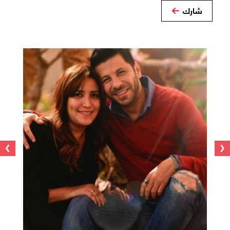
شارك
›
‹