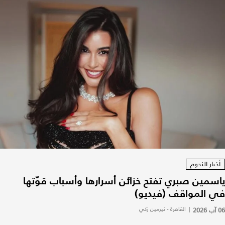
أخبار النجوم
ياسمين صبري تفتح خزائن أسرارها وأسباب قوّتها
في المواقف (فيديو)
06 آب 2026
|
القاهرة - نيرمين زكي