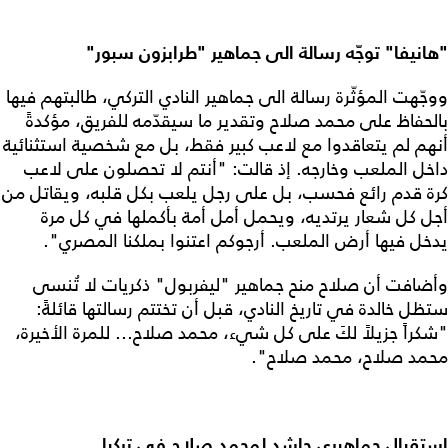
"هانيفا" توجّه رسالة الى جماهير "طرابزون سبور"
ووجّهت المؤثّرة رسالة الى جماهير النادي التركي، طالبتهم فيها
بالحفاظ على محمد صلاح وتقدير ما سيقدّمه للفريق، مؤكدةً
أنهم لم يتعاقدوا مع لاعب كبير فقط، بل مع شخصية استثنائية
داخل الملعب وخارجه. إذ قالت: "أنتم لا تحصلون على لاعب
كرة قدم رائع فحسب، بل على رجل يلعب بكل قلبه، ويقاتل من
أجل كل شعار يرتديه، ويحمل أمل أمة بأكملها في كل مرة
يدخل فيها أرض الملعب. أرجوكم اعتنوا بملكنا المصري".
وأضافت أن صلاح منح جماهير "ليفربول" ذكريات لا تُنسى
ستظل خالدة في تاريخ النادي، قبل أن تختتم رسالتها قائلةً:
"شكراً جزيلاً لكَ على كل شيء، محمد صلاح... للمرة الأخيرة،
محمد صلاح، محمد صلاح".
استقبال جماهيري حاشد لمحمد صلاح في تركيا