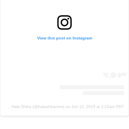
View this post on Instagram
A post shared by Hala Shiha (@halashihanew)
on
Jun 14, 2019 at 2:22am PDT