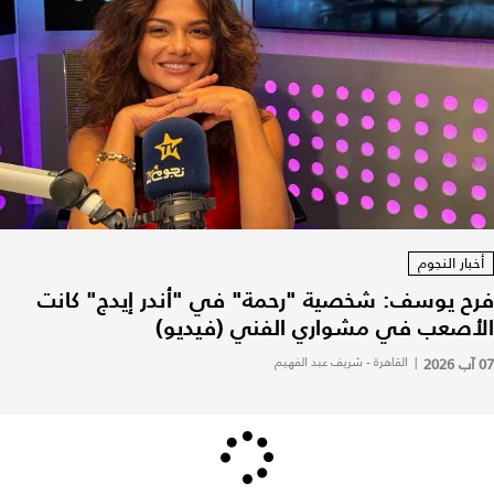
أخبار النجوم
فرح يوسف: شخصية "رحمة" في "أندر إيدج" كانت
الأصعب في مشواري الفني (فيديو)
07 آب 2026
|
القاهرة - شريف عبد الفهيم