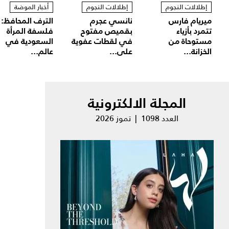
إطلالات النجوم
إطلالات النجوم
أخبار الموضة
ميريام فارس
نانسي عجرم
الترف المحافظ:
تتمرد بأزياء
بقميص مفتوح
فلسفة المرأة
مستوحاة من
في لقطات عفوية
السعودية في
الخزانة...
على...
عالم...
المجلة الالكترونية
العدد 1098 | تموز 2026