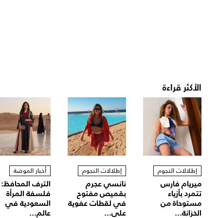
الأكثر قراءة
إطلالات النجوم
إطلالات النجوم
أخبار الموضة
ميريام فارس
نانسي عجرم
الترف المحافظ:
تتمرد بأزياء
بقميص مفتوح
فلسفة المرأة
مستوحاة من
في لقطات عفوية
السعودية في
الخزانة...
على...
عالم...