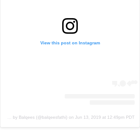
View this post on Instagram
A post shared by Balqees (@balqeesfathi)
on
Jun 13, 2019 at 12:49pm PDT