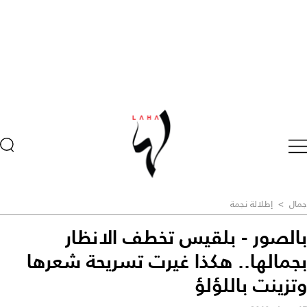
جمال
>
إطلالة نجمة
بالصور - بلقيس تخطف الانظار
بجمالها.. هكذا غيرت تسريحة شعرها
وتزينت باللؤلؤ