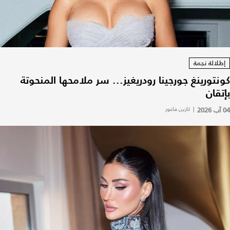
إطلالة نجمة
كونتورينغ جورجينا رودريغيز... سر ملامحها المنحوتة
بإتقان
04 آب 2026
|
كارين فاعور