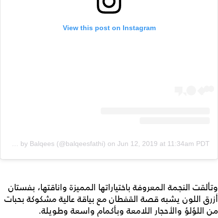
View this post on Instagram
A post shared by Balqees (@balqeesfathi)
on
Jun 12, 2019 at 11:34am PDT
وتألقت النجمة المعروفة باختياراتها المميزة واناقتها، بفستان
أزرق اللون يشبه قصة القفطان مع بياقة عالية مشكوكة بحبات
من اللؤلؤ والأحجار اللامعة وبأكمام واسعة وطويلة.