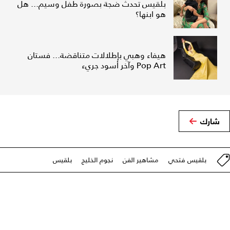
بلقيس تحدث ضجة بصورة طفل وسيم... هل
هو ابنها؟
هيفاء وهبي بإطلالات متناقضة... فستان
Pop Art وآخر أسود جريء
شارك
بلقيس فتحي
مشاهير الفن
نجوم الخليج
بلقيس