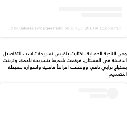
A post shared by Balqees (@balqeesfathi)
on
Jun 13, 2019 at 1:18pm PDT
ومن الناحية الجمالية، اختارت بلقيس تسريحة تناسب التفاصيل
الدقيقة في الفستان، فرفعت شعرها بتسريحة ناعمة، وتزينت
بمكياج ترابي ناعم، ووضعت أقراطاً ماسية واسوارة بسيطة
التصميم.