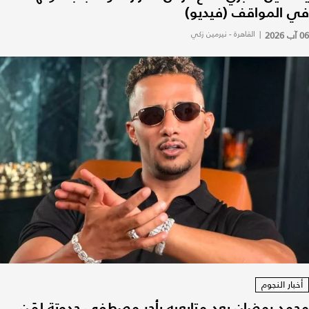
في المواقف (فيديو)
06 آب 2026
|
القاهرة - نيرمين زكي
أخبار النجوم
محمد رمضان يعِد متابعيه بأجر مصطفى حدوتة لمَن