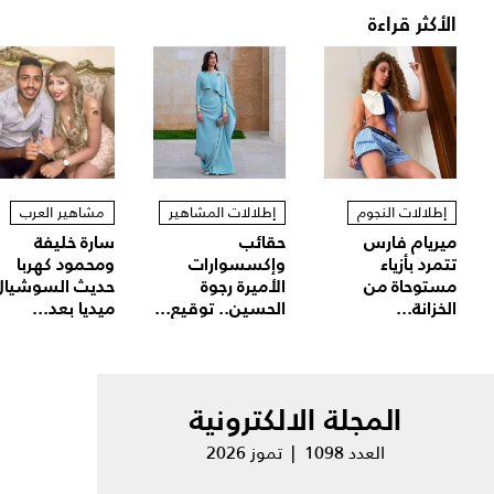
الأكثر قراءة
إطلالات النجوم
إطلالات المشاهير
مشاهير العرب
ميريام فارس
حقائب
سارة خليفة
تتمرد بأزياء
وإكسسوارات
ومحمود كهربا
مستوحاة من
الأميرة رجوة
حديث السوشيال
الخزانة...
الحسين.. توقيع...
ميديا بعد...
المجلة الالكترونية
العدد 1098 | تموز 2026