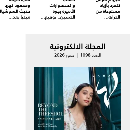
تتمرد بأزياء
وإكسسوارات
ومحمود كهربا
مستوحاة من
الأميرة رجوة
حديث السوشيال
الخزانة...
الحسين.. توقيع...
ميديا بعد...
المجلة الالكترونية
العدد 1098 | تموز 2026