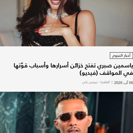
أخبار النجوم
ياسمين صبري تفتح خزائن أسرارها وأسباب قوّتها
في المواقف (فيديو)
06 آب 2026
|
القاهرة - نيرمين زكي