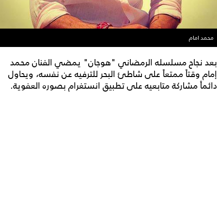
محمد امام
بعد نجاح مسلسله الرمضاني "هوجان" يمضي الفنان محمد
إمام وقتاً ممتعاً على شاطئ البحر للترفيه عن نفسه، ويحاول
دائماً مشاركة متابعيه على تطبيق انستغرام بصوره العفوية.