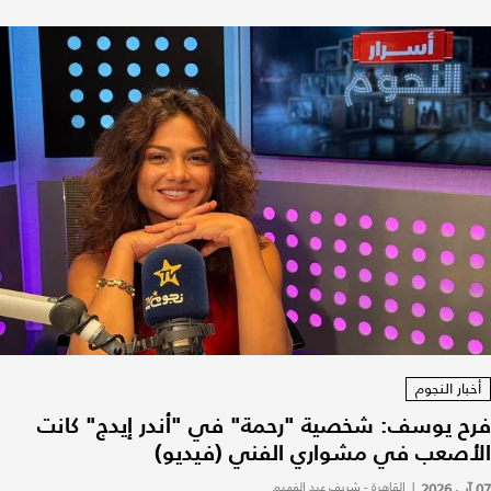
أخبار النجوم
فرح يوسف: شخصية "رحمة" في "أندر إيدج" كانت
الأصعب في مشواري الفني (فيديو)
07 آب 2026
|
القاهرة - شريف عبد الفهيم