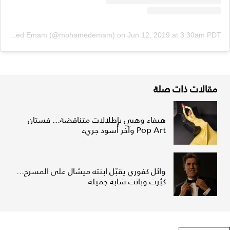
A post shared by Mohamed Emam (@mohamedemam)
on
Jun 12, 2019 at 3:30am PDT
مقالات ذات صلة
هيفاء وهبي بإطلالات متناقضة... فستان
Pop Art وآخر أسود جريء
وائل كفوري يقبّل ابنته ميشال على المسرح...
كبُرت وباتت شابة جميلة