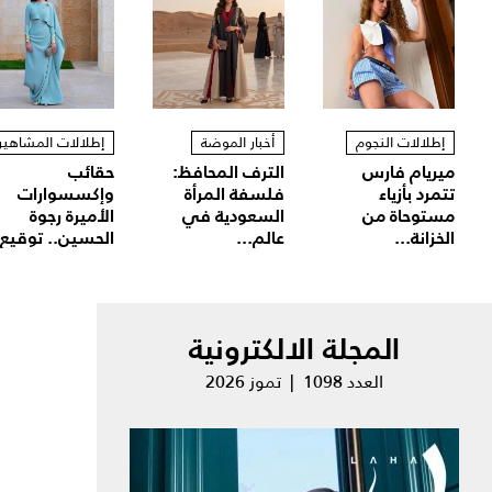
إطلالات النجوم
أخبار الموضة
إطلالات المشاهير
ميريام فارس
الترف المحافظ:
حقائب
تتمرد بأزياء
فلسفة المرأة
وإكسسوارات
مستوحاة من
السعودية في
الأميرة رجوة
الخزانة...
عالم...
الحسين.. توقيع.
المجلة الالكترونية
العدد 1098 | تموز 2026