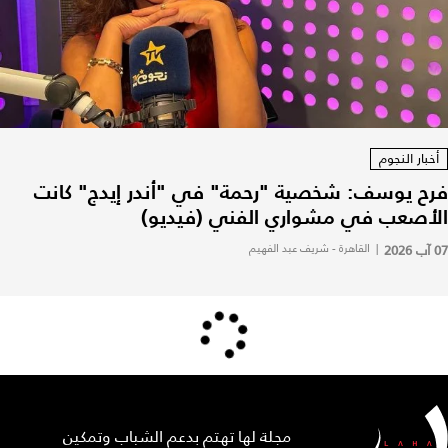
أخبار النجوم
فرح يوسف: شخصية "رحمة" في "أندر إيدج" كانت
الأصعب في مشواري الفني (فيديو)
07 آب 2026
|
القاهرة - شريف عبد الفهيم
مجلة لها تهتم بدعم الشباب وتمكين