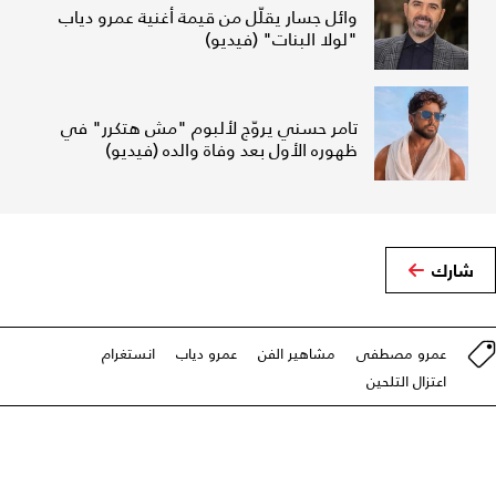
وائل جسار يقلّل من قيمة أغنية عمرو دياب
"لولا البنات" (فيديو)
تامر حسني يروّج لألبوم "مش هتكرر" في
ظهوره الأول بعد وفاة والده (فيديو)
شارك
عمرو مصطفى
مشاهير الفن
عمرو دياب
انستغرام
اعتزال التلحين