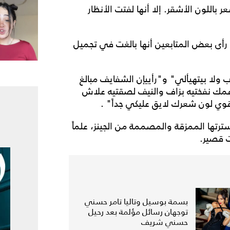
اللون الأشقر. إلا أنها لفتت الأنظار
 رأى بعض المتابعين أنها بالغت في تجميل
ولا بيتهيألي" و"رأييإن الشفايف مبالغ
فمك نفختيه بزاف والنيف لصقتيه علاش
تها الممزقة والمصممة من الجينز، علماً
بسمة بوسيل وتاليا تامر حسني
توجهان رسائل مؤلمة بعد رحيل
حسني شريف