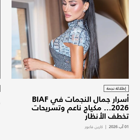
إطلالة نجمة
أسرار جمال النجمات في BIAF
إ
2026... مكياج ناعم وتسريحات
ح
تخطف الأنظار
م
01 آب 2026
|
كارين فاعور
1