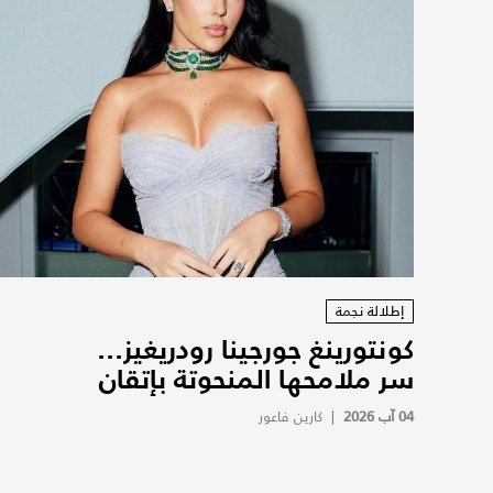
إطلالة نجمة
كونتورينغ جورجينا رودريغيز...
سر ملامحها المنحوتة بإتقان
04 آب 2026
|
كارين فاعور