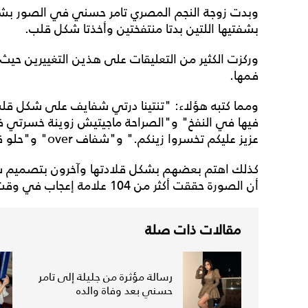
وبدت زوجة النجم المصري تامر حسني في الصور بشعر ب
بشفتيها اللتين بدتا منتفختين وأخذتا شكل قلب.
وركزت الكثير من التعليقات على هذين التغييرين حيث
فمها.
ومما كتبه هؤلاء: "تنتينا درتي شفايف على شكل قلب 
فيها في النفخ" و"الصراحة ماجيتيش زوينة خسرتي 
عزيز عليكم تخسروا زينكم." و"شفاف over" و"حلو قوي لون شعرك لايق عليكي جداً" .
كذلك اهتم بعضهم بشكل قلادتها وآخرون بتصميم ستر
أن الصورة حققت أكثر من 104 علامة إعجاب في وقت قصير.
مقالات ذات صلة
رسالة مؤثرة من جليلة إلى تامر
حسني بعد وفاة والده