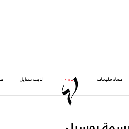
نساء ملهمات
لايف ستايل
صح
بسمة بوسيل