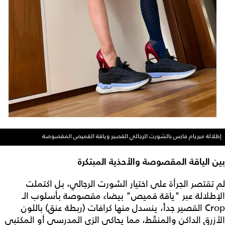
إطلالة ميريام فارس بالشورت الرجالي القصير وياقة القميص المقصوصة
بين الياقة المقصوصة والأحذية المبتكرة
لم تقتصر الجرأة على اختيار الشورت الرجالي، بل اكتملت
الإطلالة عبر "ياقة قميص" بيضاء مقصوصة بأسلوب الـ
Crop القصير جداً، ينسدل منها كرافات (ربطة عنق) باللون
الأزرق الداكن والمنقّط، مما يحاكي الزي المدرسي أو المكتبي