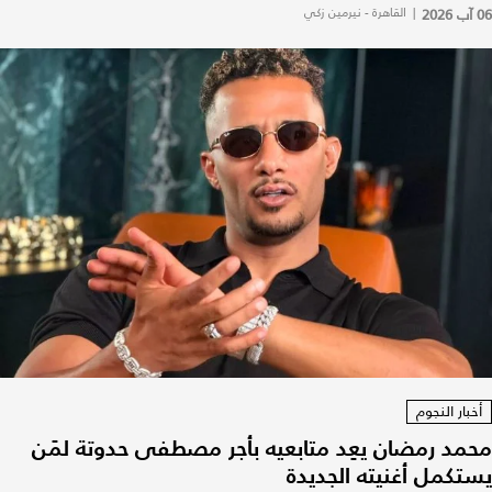
06 آب 2026
|
القاهرة - نيرمين زكي
أخبار النجوم
محمد رمضان يعِد متابعيه بأجر مصطفى حدوتة لمَن
يستكمل أغنيته الجديدة