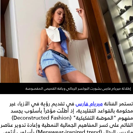
إطلالة ميريام فارس بشورت البوكسر الرجالي وياقة القميص المقصوصة
تستمر الفنانة
ميريام فارس
في تقديم رؤية في الأزياء غير
محكومة بالقواعد التقليدية، إذ أطلّت مؤخراً بأسلوب يجسد
مفهوم "الموضة التفكيكية" (Deconstructed Fashion)
القائم على كسر المفاهيم الجمالية النمطية وإعادة تدوير عناصر
ملابس الرجال (Menswear-inspired trend) بأسلوب أنثوي