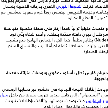
من الناحية الجمالية، حافظت ميريام فارس على الالتزام بهويتها
الخاصة، فتركت
شعرها الكيرلي
الغجري بدرجاته الذهبية ينسدل
بكثافته وحجمه الطبيعي ليضفي روحاً حرة وعفوية تتماشى مع
"جنون" القطع المختارة.
واعتمدت مكياجاً ترابياً ناعماً ارتكز على سحنة مخملية متجانسة،
مع ظلال عيون دافئة محدّدة بلطف، وأحمر شفاه بنّي نود
(Nude) بطابع مطفأ. هذا الخيار الجمالي الهادئ منع تشتيت
العين، وترك المساحة الكاملة لجرأة الأزياء والتنسيق المبتكر
ليحتلا الصدارة.
ميريام فارس تطل بأسلوب عفوي ويوميات منزليّة مفعمة
بالحيوية
وجاءت إطلالة النجمة اللبنانية في منشور عبر حسابها الرسمي
في "إنستغرام"، إلى جانب فيديو طريف نشرته من داخل
منزل
ميريام فارس
حيث رصدت يومياتها، وتألقت بإطلالات تنوعت
بين الجمبسوت والكاجوال ورداء النوم.