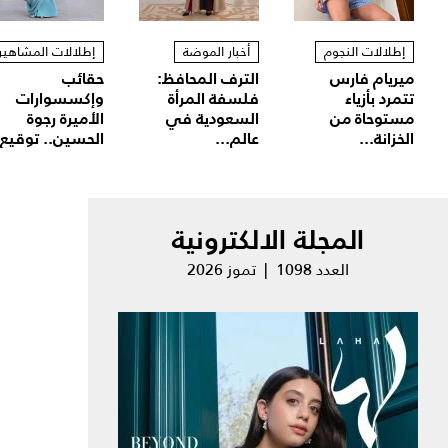
إطلالات النجوم
أخبار الموضة
إطلالات المشاهير
ميريام فارس
الترف المحافظ:
حقائب
تتمرد بأزياء
فلسفة المرأة
وإكسسوارات
مستوحاة من
السعودية في
الأميرة رجوة
الخزانة...
عالم...
الحسين.. توقيع.
المجلة الالكترونية
العدد 1098 | تموز 2026