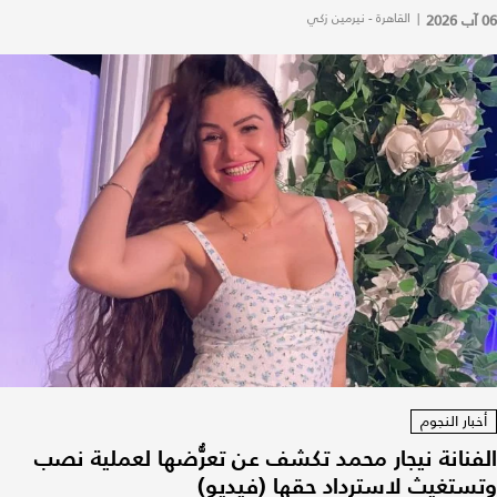
06 آب 2026
|
القاهرة - نيرمين زكي
أخبار النجوم
الفنانة نيجار محمد تكشف عن تعرُّضها لعملية نصب
وتستغيث لاسترداد حقها (فيديو)