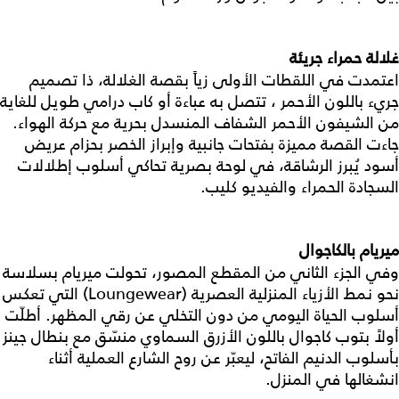
غلالة حمراء جريئة
اعتمدت في اللقطات الأولى زياً بقصة الغلالة، ذا تصميم
جريء باللون الأحمر ، تتصل به عباءة أو كاب درامي طويل للغاية
من الشيفون الأحمر الشفاف المنسدل بحرية مع حركة الهواء.
جاءت القصة مميزة بفتحات جانبية وإبراز الخصر بحزام عريض
أسود يُبرز الرشاقة، في لوحة بصرية تحاكي أسلوب إطلالات
السجادة الحمراء والفيديو كليب.
ميريام بالكاجوال
وفي الجزء الثاني من المقطع المصور، تحولت ميريام بسلاسة
نحو نمط الأزياء المنزلية العصرية (Loungewear) التي تعكس
أسلوب الحياة اليومي من دون التخلي عن رقي المظهر. أطلّت
أولاً بتوب كاجوال باللون الأزرق السماوي منسّق مع بنطال جينز
بأسلوب الدنيم الفاتح، ليعبّر عن روح الشارع العملية أثناء
انشغالها في المنزل.