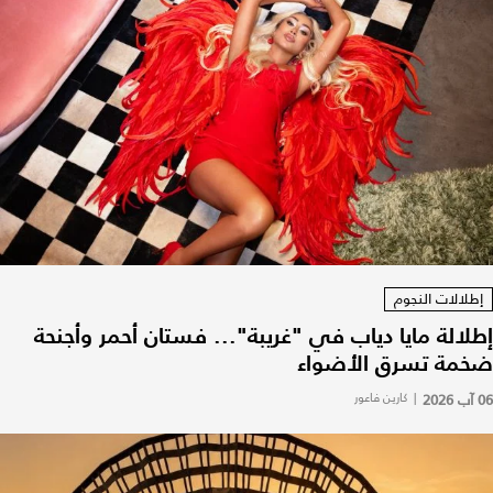
إطلالات النجوم
إطلالة مايا دياب في "غريبة"... فستان أحمر وأجنحة
ضخمة تسرق الأضواء
06 آب 2026
|
كارين فاعور