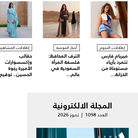
إطلالات النجوم
أخبار الموضة
إطلالات المشاهير
ميريام فارس
الترف المحافظ:
حقائب
تتمرد بأزياء
فلسفة المرأة
وإكسسوارات
مستوحاة من
السعودية في
الأميرة رجوة
الخزانة...
عالم...
الحسين.. توقيع.
المجلة الالكترونية
العدد 1098 | تموز 2026