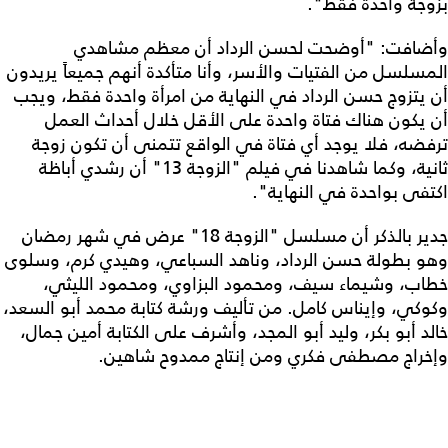
بزوجة واحدة فقط".
وأضافت: "أوضحت لحسن الرداد أن معظم مشاهدي
المسلسل من الفتيات والأسر، وأنا متأكدة أنهم جميعاً يريدون
أن يتزوج حسن الرداد في النهاية من امرأة واحدة فقط، ويجب
أن يكون هناك فتاة واحدة على الأقل خلال أحداث العمل
ترفضه، فلا يوجد أي فتاة في الواقع تتمنى أن تكون زوجة
ثانية، وكما شاهدنا في فيلم "الزوجة 13" أن رشدي أباظة
اكتفى بواحدة في النهاية".
جدير بالذكر أن مسلسل "الزوجة 18" عرض في شهر رمضان
وهو بطولة حسن الرداد، وناهد السباعي، وهيدي كرم، وسلوى
خطاب، وشيماء سيف، ومحمود البزاوي، ومحمود الليثي،
وكوكي، وإيناس كامل. من تأليف ورشة كتابة محمد أبو السعد،
خالد أبو بكر، وليد أبو المجد، وأشرف على الكتابة أمين جمال،
وإخراج مصطفى فكري ومن إنتاج ممدوح شاهين.