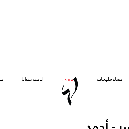
نساء ملهمات
لايف ستايل
صح
ر - أحمد