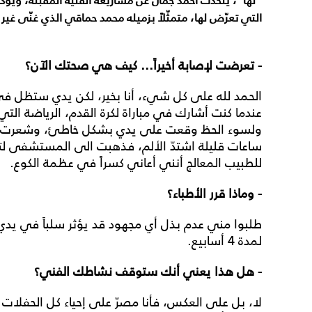
"لها"، يتحدّث أحمد جمال عن مشاريعه الفنية المقبلة، ويؤ
التي تعرّض لها، متمثّلاً بزميله محمد حماقي الذي غنّى غير م
- تعرضت لإصابة أخيراً... كيف هي صحتك الآن؟
الحمد لله على كل شيء، أنا بخير، لكن يدي ستظل في
عندما كنت أشارك في مباراة لكرة القدم، الرياضة التي
ولسوء الحظ وقعت على يدي بشكل خاطئ، وشعرت بألم 
ساعات قليلة اشتدّ الألم، فذهبت الى المستشفى لتل
للطبيب المعالج أنني أعاني كسراً في عظمة الكوع.
- وماذا قرر الأطباء؟
طلبوا مني عدم بذل أي مجهود قد يؤثر سلباً في يدي
لمدة 4 أسابيع.
- هل هذا يعني أنك ستوقف نشاطك الفني؟
لا، بل على العكس، فأنا مصرّ على إحياء كل الحفلات ا