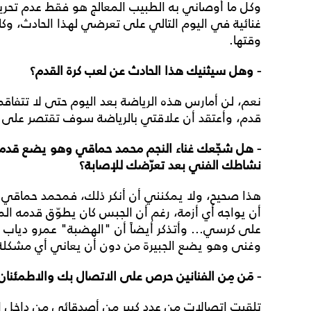
وكل ما أوصاني به الطبيب المعالج هو فقط عدم تحريكها
غنائية في اليوم التالي على تعرضي لهذا الحادث، وكا
وقتها.
- وهل سيثنيك هذا الحادث عن لعب كرة القدم؟
نعم، لن أمارس هذه الرياضة بعد اليوم حتى لا تتفاقم
قدم، وأعتقد أن علاقتي بالرياضة سوف تقتصر على ا
- هل شجّعك غناء النجم محمد حماقي وهو يضع قدمه
نشاطك الفني بعد تعرّضك للإصابة؟
هذا صحيح، ولا يمكنني أن أنكر ذلك، فمحمد حماقي 
أن يواجه أي أزمة، رغم أن الجبس كان يطوّق قدمه الم
على كرسي... وأتذكر أيضاً أن "الهضبة" عمرو دياب 
وغنى وهو يضع الجبيرة من دون أن يعاني أي مشكلة
- مَن مِن الفنانين حرص على الاتصال بك والاطمئنان
تلقيت اتصالات من عدد كبير من أصدقائي من داخل ا