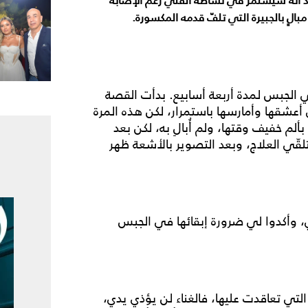
كد أنه سيستمر في نشاطه الفني رغم الإصابة
بالٍ بالجبيرة التي تلفّ قدمه المكسورة.
 الجبس لمدة أربعة أسابيع. بدأت القصة
 أعشقها وأمارسها باستمرار، لكن هذه المرة
خفيف وقتها، ولم أُبالِ به، لكن بعد
قّي العلاج، وبعد التصوير بالأشعة ظهر
، وأكدوا لي ضرورة إبقائها في الجبس
لتي تعاقدت عليها، فالغناء لن يؤذي يدي،