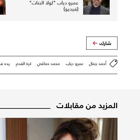
عمرو دياب "لولا البنات"
(فيديو)
شارك
أحمد جمال
عمرو دياب
محمد حماقي
كرة القدم
يده ف
المزيد من مقابلات