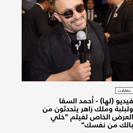
مقابلات
يديو (لها) - أحمد السقا
لبلبة وملك زاهر يتحدثون من
لعرض الخاص لفيلم "خلي
الك من نفسك"