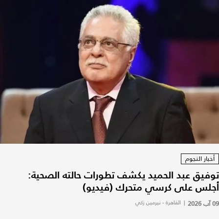
أخبار النجوم
توفيق عبد الحميد يكشف تطورات حالته الصحية:
أجلس على كرسي متحرك (فيديو)
09 آب 2026
|
القاهرة - نيرمين زكي