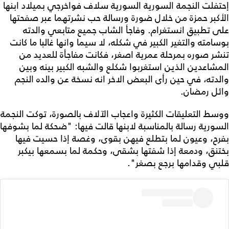
إحتفلت النجمة السورية السورية سلاف فواخرجي بميلاد ابنها
الأكبر حمزة من خلال ضورة ورسالة حب نشرتهما عبر صفحتها
على تطبيق انستغرام. وفاجأ الشاب جميع متابعي والدته
بوسامته والتغير الكبير في شكله، لا سيما وانها غالبا ما كانت
تنشر صوره بمرحلة عمرية اصغر، فكانت مفاجأة للعديد من
المشاعدين الذين استغربوا شكلع والشبه الكبير بينه وبين
والدته، في حين رأى البعض الاخر انه نسخة عن والده النجم
وائل رمضان.
ووسط التعليقات الكثيرة واعجاب الآلاف بالصورة، توكت النجمة
السورية رسالة بالمناسبة لابنها قالت فيها: "ضحكة لما بشوفها
بفرح، وعيون لما بتطلع فيهن بقوى، وغصة إذا حسيت فيها
بختنق، ودمعة إذا شفتها بشقى، وحكمة لما بسمعها بيكبر
قلبي وقدامها برجع بصغر".