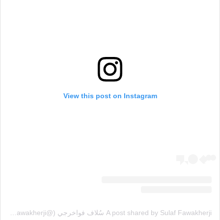
View this post on Instagram
A post shared by Sulaf Fawakherji سُلاف فواخرجي (@sulaffawakherji)