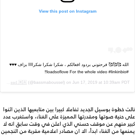
View this post on Instagram
الله 🥰🥰🥰 فرحتوني بردود افعالكم ، شكرا شكرا شكراااا بزاف ♥️♥️♥️
#loadsoflove For the whole video #linkinbio‼️
𝔅𝔞𝔰𝔰𝔪𝔞 𝔅𝔬𝔲𝔰𝔰𝔢𝔩 🇲🇦
(@bassmaboussel) on
Jun 17, 2019 at 10:39am PDT
نالت خطوة بوسيل الجديد تفاعلا كبيرا بين متابعيها الذين اثنوا
على حنية صوتها ومقدرتها المميزة على الغناء، واستغرب عدد
كبير منهم عن موقف حسني الذي اعلن في وقت سابق انه لا
يمنعها من الغناء ابداً، الا ان مصادر اعلامية مقربة من النجمين