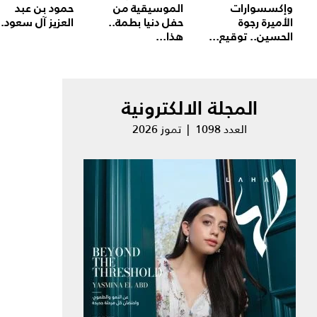
وإكسسوارات
الموسيقية من
حمود بن عبد
الأميرة رجوة
حفل دنيا بطمة..
العزيز آل سعود..
الحسين.. توقيع...
هذا...
المجلة الالكترونية
العدد 1098 | تموز 2026