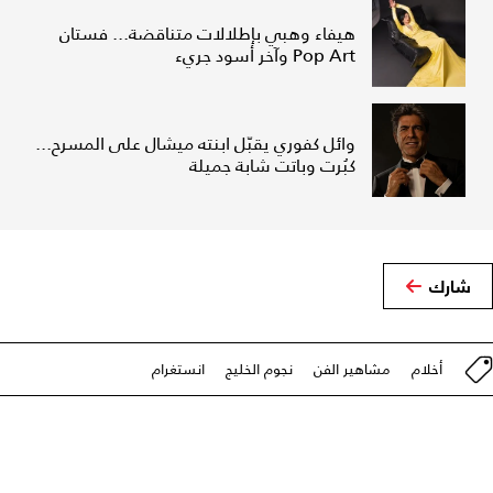
هيفاء وهبي بإطلالات متناقضة... فستان
Pop Art وآخر أسود جريء
وائل كفوري يقبّل ابنته ميشال على المسرح...
كبُرت وباتت شابة جميلة
شارك
أخلام
مشاهير الفن
نجوم الخليج
انستغرام