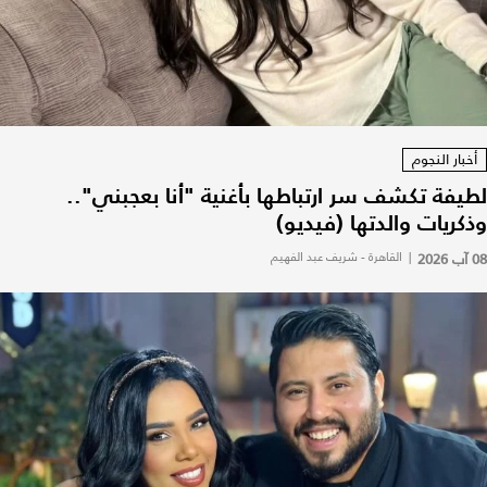
أخبار النجوم
لطيفة تكشف سر ارتباطها بأغنية "أنا بعجبني"..
وذكريات والدتها (فيديو)
08 آب 2026
|
القاهرة - شريف عبد الفهيم