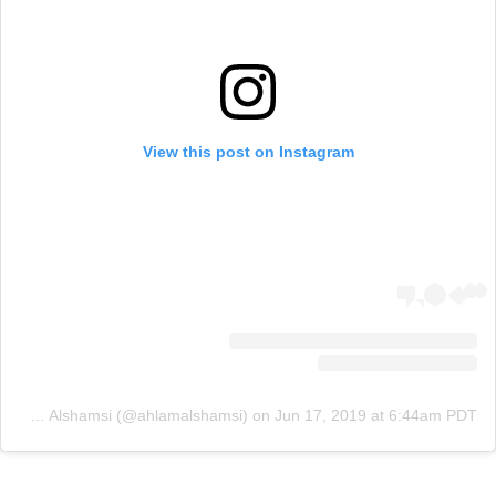
View this post on Instagram
A post shared by Ahlam Alshamsi (@ahlamalshamsi)
on
Jun 17, 2019 at 6:44am PDT