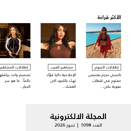
الأكثر قراءة
إطلالات النجوم
مشاهير العرب
إطلالات المشاهير
نانسي عجرم بقميص
الإعلامية داليا فؤاد
تصميم واحد يرافقها
مفتوح في لقطات
تهدّد باللجوء الى
دائماً.. ما هو سر
عفوية على...
القضاء...
الخيار...
المجلة الالكترونية
العدد 1098 | تموز 2026