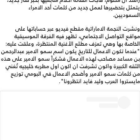
راشد آل مكتوم، فاجأت الفنانة أحلام متابعيها بخبر سار جديد،
يتمثل بتحضيرها لعمل جديد من كلمات أحد الامراء
السعوديين.
ونشرت النجمة الاماراتية مقطع فيديو عبر حساباتها على
مواقع التواصل الاجتماعي، تظهر فيه الفرقة الموسيقية
الخاصة بها وهي تعزف مطلع الأغنية المنتظرة، وعلقت عليه:
"عندما تكون الاعمال للتاريخ يكون اسم سمو الامير عبدالرحمن
بن مساعد مصاحب لهذه الاعمال فشكراً سمو الامير على هذه
الثقه الكبيرة واكون تشرفت ان اكون اول مطربه خليجيه تُغني
من كلمات سمو الامير وأضحم الاعمال في البومي توزيع
مايستروا العرب وليد فايد انتظرونا".