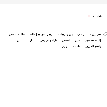
شارك
شيرين عبد الوهاب
بورتو جولف
نجوم الفن والإعلام
هالة صدقي
إلهام شاهين
عزيز الشافعي
علياء بسيوني
أخبار المشاهير
ياسر الحريري
غادة عبد الرازق