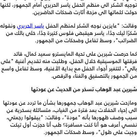
توجيه الشكر الى منظم الحفل ياسر الحريري أمام الجمهور، لكنها
حولت كلماتها الى مزحة أثارت ضحكات الحاضرين.
وقالت: "عايزين نوجه الشكر لمنظم الحفل
ياسر الحريري
ونقوله
شكرًا ليك جدًا، ياسر هيقبض فلوس كتيرة جدًا، خلى بالك من
الضرائب"، وسط تفاعل وضحكات من الجمهور.
كما حرصت شيرين على تحية المايسترو سعيد كمال، قائد
فرقتها الموسيقية خلال الحفل، وطلبت منه تقديم أغنية "على
بالي"، لتتغير أجواء الحفل مع بداية الأغنية، وسط تفاعل واسع
من الجمهور بالتصفيق والغناء والرقص.
شيرين عبد الوهاب تسخر من الحديث عن عودتها
ومازحت شيرين عبد الوهاب جمهورها بشأن ما تردد عن عودتها
الى إحياء الحفلات بعد فترة من الغياب، متسائلة بسخرية عن
سبب وصف ظهورها بأنه "عودة"، وقالت: "بيقولوا رجعتي،
نفسي أعرف هو أنا كنت مسافرة؟ طب أنا حجزت أول تيكت
وجيت على طول"، وسط ضحكات الجمهور.