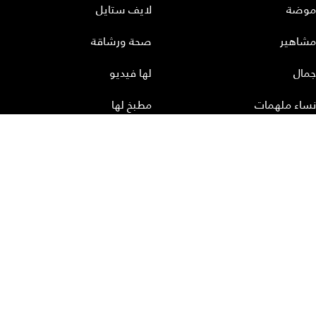
موضة
لايف ستايل
مشاهير
صحة ورشاقة
جمال
لها فيديو
نساء ملهمات
مطبخ لها
أعداد لها
تحميل المجلة الاكترونية
عن لها
إتصل بنا
سياسة الخصوصية
إشترك
الأرشيف