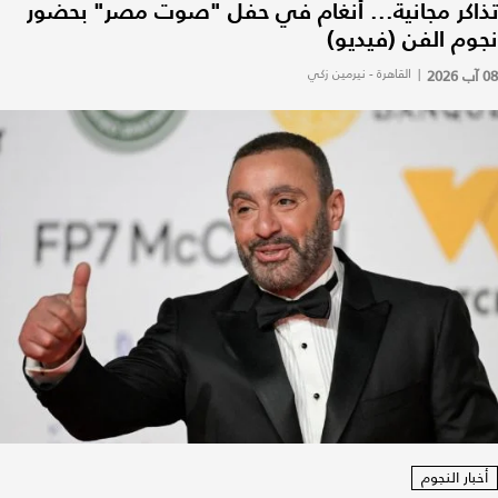
تذاكر مجانية... أنغام في حفل "صوت مصر" بحضور
نجوم الفن (فيديو)
08 آب 2026
|
القاهرة - نيرمين زكي
أخبار النجوم