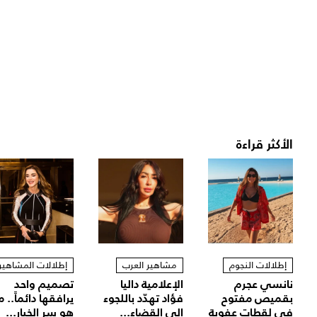
الأكثر قراءة
إطلالات النجوم
مشاهير العرب
إطلالات المشاهير
نانسي عجرم
الإعلامية داليا
تصميم واحد
بقميص مفتوح
فؤاد تهدّد باللجوء
يرافقها دائماً.. م
في لقطات عفوية
الى القضاء...
هو سر الخيار...