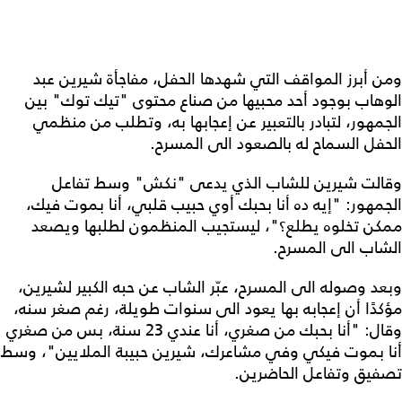
ومن أبرز المواقف التي شهدها الحفل، مفاجأة شيرين عبد
الوهاب بوجود أحد محبيها من صناع محتوى "تيك توك" بين
الجمهور، لتبادر بالتعبير عن إعجابها به، وتطلب من منظمي
الحفل السماح له بالصعود الى المسرح.
وقالت شيرين للشاب الذي يدعى "نكش" وسط تفاعل
الجمهور: "إيه ده أنا بحبك أوي حبيب قلبي، أنا بموت فيك،
ممكن تخلوه يطلع؟"، ليستجيب المنظمون لطلبها ويصعد
الشاب الى المسرح.
وبعد وصوله الى المسرح، عبّر الشاب عن حبه الكبير لشيرين،
مؤكدًا أن إعجابه بها يعود الى سنوات طويلة، رغم صغر سنه،
وقال: "أنا بحبك من صغري، أنا عندي 23 سنة، بس من صغري
أنا بموت فيكي وفي مشاعرك، شيرين حبيبة الملايين"، وسط
تصفيق وتفاعل الحاضرين.